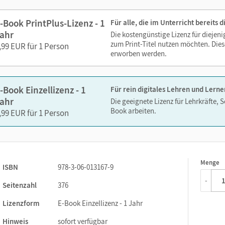
Lesezeichen hinzufügen
Suchen im Text
-Book PrintPlus-Lizenz - 1
Für alle, die im Unterricht bereits
Zoomen
ahr
Die kostengünstige Lizenz für diejen
zum Print-Titel nutzen möchten. Dies
,99 EUR für 1 Person
erworben werden.
-Book Einzellizenz - 1
Für rein digitales Lehren und Lerne
ahr
Die geeignete Lizenz für Lehrkräfte, 
Book arbeiten.
,99 EUR für 1 Person
Menge
1
ISBN
978-3-06-013167-9
-
Seitenzahl
376
Lizenzform
E-Book Einzellizenz - 1 Jahr
Hinweis
sofort verfügbar