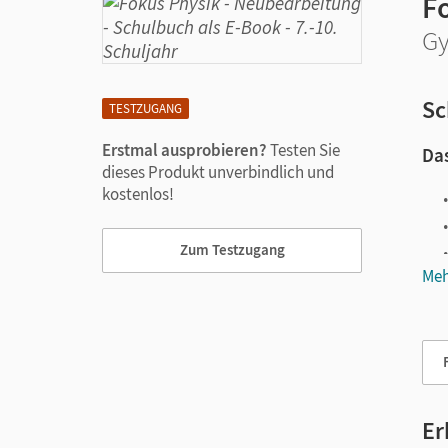
F
Gy
Sc
TESTZUGANG
Erstmal ausprobieren?
Testen Sie
Das
dieses Produkt unverbindlich und
kostenlos!
Zum Testzugang
Meh
Vie
Er