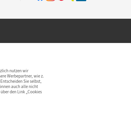
hland beim Kauf im Cornelsen Onlineshop.
rsandkostenfrei innerhalb Deutschlands
zlich nutzen wir
ere Werbepartner, wie z.
Entscheiden Sie selbst,
önnen auch alle nicht
 über den Link „Cookies
© Cornelsen Verlag 2026