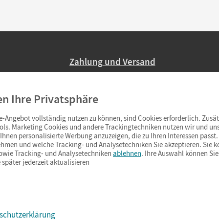
Zahlung und Versand
Nur 2,95 EUR Versandkosten in Deutsc
en Ihre Privatsphäre
Ab 59,– EUR Bestellwert liefern wir ve
(Lieferung in 3–6 Tagen).
-Angebot vollständig nutzen zu können, sind Cookies erforderlich. Zusät
ols. Marketing Cookies und andere Trackingtechniken nutzen wir und uns
hnen personalisierte Werbung anzuzeigen, die zu Ihren Interessen passt. 
hmen und welche Tracking- und Analysetechniken Sie akzeptieren. Sie k
sowie Tracking- und Analysetechniken
ablehnen
. Ihre Auswahl können Sie
 später jederzeit aktualisieren
schutzerklärung
s & Co.