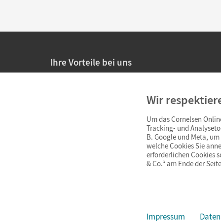
Ihre Vorteile bei uns
20% Prüfnachlass für Lehrkräfte
Wir respektier
Persönliche Angebote für Lehrkräfte
Um das Cornelsen Online
Sicheres Einkaufen mit SSL-Verschlüsselung
Tracking- und Analyseto
B. Google und Meta, um I
Verlängerte
Widerrufsfrist
von 4 Wochen
welche Cookies Sie anne
erforderlichen Cookies 
& Co.“ am Ende der Seite
Schnelle und einfache Retourenabwicklung
Impressum
Daten
Impressum
AGB
Datenschutz
Barrierefreiheit
Cookie