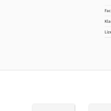
Fac
Kla
Liz
Ers
Liz
Ver