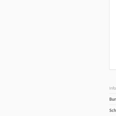
Inf
Bu
Sch