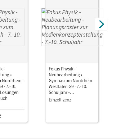
k -
Fokus Physik -
Fokus Phys
tung •
Neubearbeitung •
Neubearbe
 Nordrhein-
Gymnasium Nordrhein-
Gymnasiu
 · 7.-10.
Westfalen G9 · 7.-10.
Westfalen 
• Lösungen
Schuljahr •
Schuljahr
buch
Planungsraster zur
Einzellizenz
Einzellize
Medienkonzepterstellun
g
R