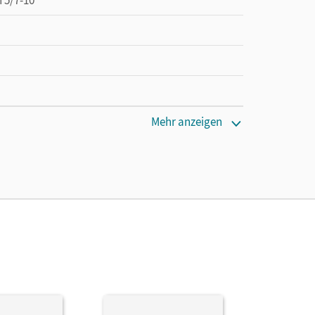
Mehr anzeigen
en oder Privatpersonen, die nur mit dem E-Book