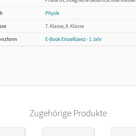
h
Physik
sse
7. Klasse, 8. Klasse
enzform
E-Book Einzellizenz - 1 Jahr
cheinungsdatum
24.05.2020
enztext
Die geeignete Lizenz für Lehrkräfte, Schul
arbeiten.
lag
Cornelsen Verlag
Zugehörige Produkte