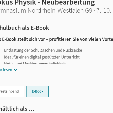
okus Physik - Neubearbeitung
mnasium Nordrhein-Westfalen G9 · 7.-10. 
hulbuch als E-Book
 E-Book stellt sich vor – profitieren Sie von vielen Vorte
Entlastung der Schultaschen und Rucksäcke
Ideal für einen digital gestützten Unterricht
Notiz- und Markierungsmöglichkeit
r lesen
Jederzeit unkompliziert verfügbar
le digitale Funktionen unterstützen das Lehren und Lernen:
Festeinband
E-Book
Notizen erstellen
Markierungen setzen
Text ergänzen
hältlich als …