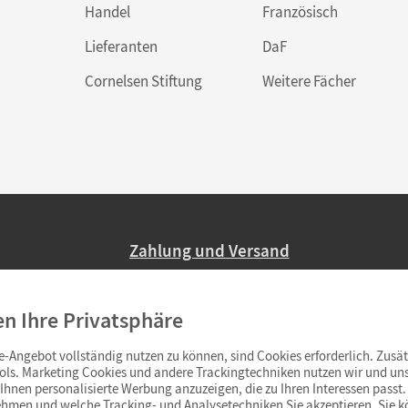
Handel
Französisch
Lieferanten
DaF
Cornelsen Stiftung
Weitere Fächer
Zahlung und Versand
Nur 2,95 EUR Versandkosten in Deutsc
en Ihre Privatsphäre
Ab 59,– EUR Bestellwert liefern wir ve
(Lieferung in 3–6 Tagen).
-Angebot vollständig nutzen zu können, sind Cookies erforderlich. Zusät
ols. Marketing Cookies und andere Trackingtechniken nutzen wir und uns
hnen personalisierte Werbung anzuzeigen, die zu Ihren Interessen passt. 
hmen und welche Tracking- und Analysetechniken Sie akzeptieren. Sie k