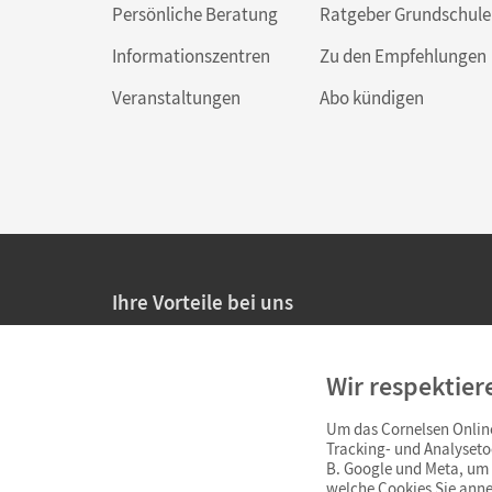
Persönliche Beratung
Ratgeber Grundschule
Informationszentren
Zu den Empfehlungen
Veranstaltungen
Abo kündigen
Ihre Vorteile bei uns
20% Prüfnachlass für Lehrkräfte
Wir respektier
Persönliche Angebote für Lehrkräfte
Um das Cornelsen Online
Sicheres Einkaufen mit SSL-Verschlüsselung
Tracking- und Analyseto
B. Google und Meta, um I
Verlängerte
Widerrufsfrist
von 4 Wochen
welche Cookies Sie anne