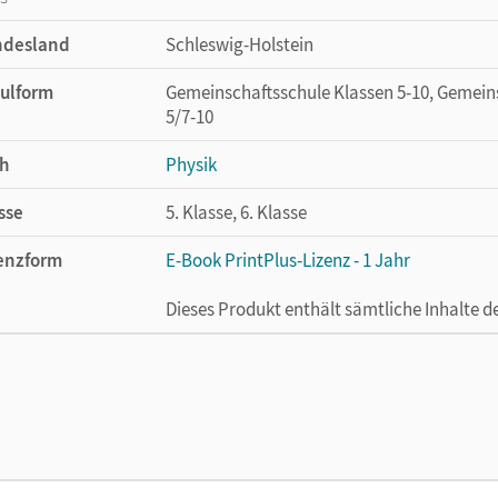
ndesland
Schleswig-Holstein
ulform
Gemeinschaftsschule Klassen 5-10, Gemein
5/7-10
h
Physik
sse
5. Klasse, 6. Klasse
enzform
E-Book PrintPlus-Lizenz - 1 Jahr
Dieses Produkt enthält sämtliche Inhalte 
cheinungsdatum
16.09.2021
enztext
Die kostengünstige Lizenz für diejenigen, d
Titel nutzen möchten. Diese Lizenz kann n
lag
Cornelsen Verlag