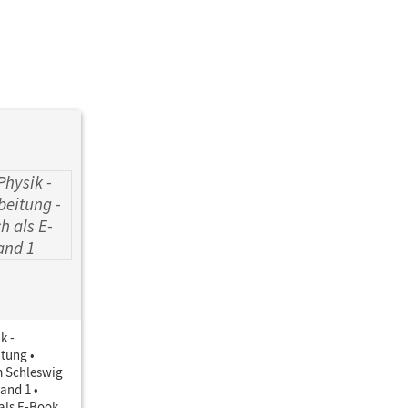
k -
tung •
 Schleswig
Band 1 •
als E-Book