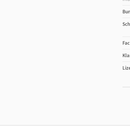
Bu
Sch
Fac
Kla
Liz
Ers
Liz
Ver