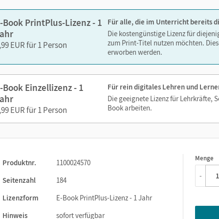
-Book PrintPlus-Lizenz - 1
Für alle, die im Unterricht bereits
ahr
Die kostengünstige Lizenz für diejen
zum Print-Titel nutzen möchten. Dies
,99 EUR für 1 Person
erworben werden.
-Book Einzellizenz - 1
Für rein digitales Lehren und Lerne
ahr
Die geeignete Lizenz für Lehrkräfte, 
Book arbeiten.
,99 EUR für 1 Person
Menge
1
Produktnr.
1100024570
-
Seitenzahl
184
Lizenzform
E-Book PrintPlus-Lizenz - 1 Jahr
Hinweis
sofort verfügbar