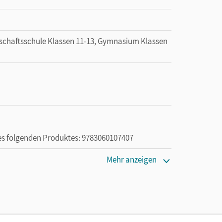
schaftsschule Klassen 11-13, Gymnasium Klassen
des folgenden Produktes: 9783060107407
Mehr anzeigen
ie das E-Book ein Jahr lang ergänzend zum Print-
ur von Lehrkräften und Schulen erworben werden.