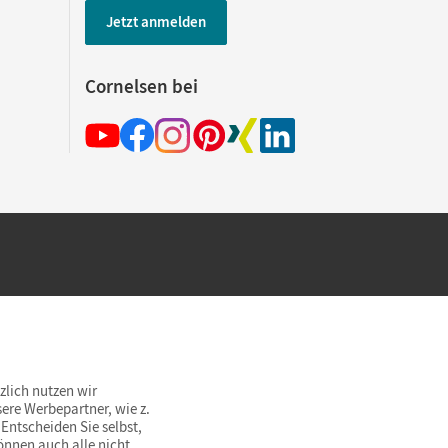
Jetzt anmelden
Cornelsen bei
hland beim Kauf im Cornelsen Onlineshop.
rsandkostenfrei innerhalb Deutschlands
zlich nutzen wir
ere Werbepartner, wie z.
Entscheiden Sie selbst,
önnen auch alle nicht