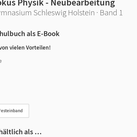
okus Physik - Neubearbeitung
mnasium Schleswig Holstein · Band 1
hulbuch als E-Book
 von vielen Vorteilen!
e
n und Lernen:
Festeinband
hältlich als …