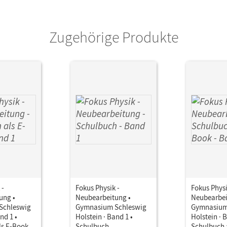
Zugehörige Produkte
 -
Fokus Physik -
Fokus Physi
ung •
Neubearbeitung •
Neubearbei
Schleswig
Gymnasium Schleswig
Gymnasium
nd 1 •
Holstein · Band 1 •
Holstein · 
ls E-Book
Schulbuch
Schulbuch 