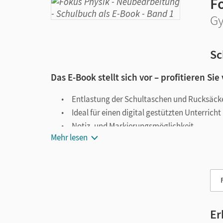
F
Gy
Sc
Das E-Book stellt sich vor – profitieren Sie
Entlastung der Schultaschen und Rucksäck
Ideal für einen digital gestützten Unterricht
Notiz- und Markierungsmöglichkeit
Mehr lesen
Jederzeit unkompliziert verfügbar
Viele digitale Funktionen unterstützen das Lehre
Notizen erstellen
Markierungen setzen
Text ergänzen
Er