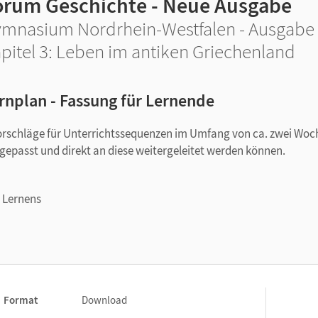
orum Geschichte - Neue Ausgabe
mnasium Nordrhein-Westfalen - Ausgabe 
pitel 3: Leben im antiken Griechenland
rnplan - Fassung für Lernende
orschläge für Unterrichtssequenzen im Umfang von ca. zwei Woc
ngepasst und direkt an diese weitergeleitet werden können.
n Lernens
n Gestaltung von Inhalten für verschiedene Lerngruppen
erinnen und Schüler anpassen
tzung
Format
Download