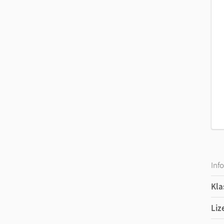
Inf
Kla
Liz