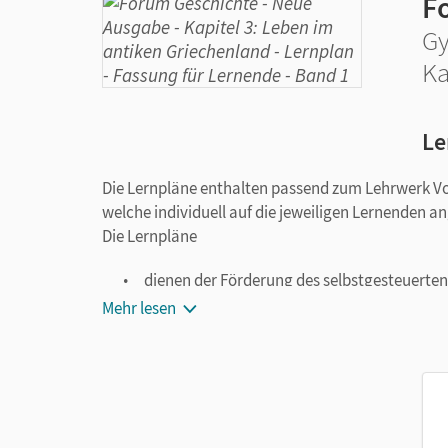
F
Gy
Ka
Le
Die Lernpläne enthalten passend zum Lehrwerk V
welche individuell auf die jeweiligen Lernenden a
Die Lernpläne
dienen der Förderung des selbstgesteuerte
helfen bei der flexiblen und differenzierte
Mehr lesen
lassen sich auf die Bedürfnisse Ihrer Schül
bietet methodische Hilfestellungen zur Nu
vereinfachen die Arbeit