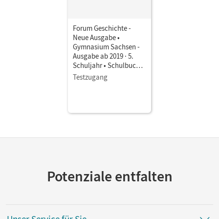
Forum Geschichte -
Neue Ausgabe •
Gymnasium Sachsen -
Ausgabe ab 2019 · 5.
Schuljahr • Schulbuch
als E-Book Mit Medien
Testzugang
Potenziale entfalten