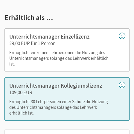
E-Book
kapitelgenaue Materialanordnung
Erhältlich als …
Videos
Audios
Lösungen
Unterrichtsmanager Einzellizenz
editierbare Kopiervorlagen
29,00 EUR für 1 Person
editierbarer Stoffverteilungsplan
Ermöglicht einzelnen Lehrpersonen die Nutzung des
Unterrichtsmanagers solange das Lehrwerk erhältlich
ist.
Nutzen Sie den Unterrichtsmanager auf lernen.cornelsen.de
oder über die Cornelsen Lernen App.
Unterrichtsmanager Kollegiumslizenz
109,00 EUR
Ermöglicht 30 Lehrpersonen einer Schule die Nutzung
des Unterrichtsmanagers solange das Lehrwerk
erhältlich ist.