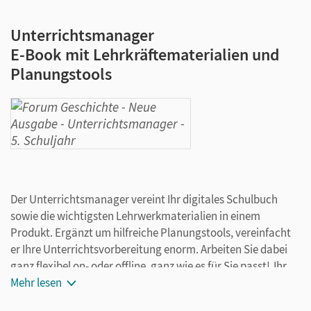
Unterrichtsmanager
E-Book mit Lehrkräftematerialien und
Planungstools
Der Unterrichtsmanager vereint Ihr digitales Schulbuch
sowie die wichtigsten Lehrwerkmaterialien in einem
Produkt. Ergänzt um hilfreiche Planungstools, vereinfacht
er Ihre Unterrichtsvorbereitung enorm. Arbeiten Sie dabei
ganz flexibel on- oder offline, ganz wie es für Sie passt! Ihr
Unterrichtsmanager enthält:
Mehr lesen