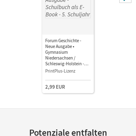
Forum Geschichte -
Neue Ausgabe •
Gymnasium
Niedersachsen /
Schleswig-Holstein -
Ausgabe ab 2024 · 5.
PrintPlus-Lizenz
Schuljahr • Schulbuch
als E-Book Mit Medien
2,99 EUR
Potenziale entfalten