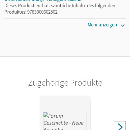
Dieses Produkt enthält sämtliche Inhalte des folgenden
Produktes: 9783060662562
Erscheinungsdatum
Mehr anzeigen
06.05.2024
Lizenztext
Ermöglicht 30 Lehrpersonen einer Schule die Nutzung des
Unterrichtsmanagers solange das Lehrwerk erhältlich ist.
Verlag
Cornelsen Verlag
Zugehörige Produkte