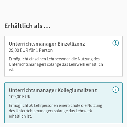
E-Book
kapitelgenaue Materialanordnung
Erhältlich als …
Videos
Audios der Darstellungstexte (über Webcode
abrufbar)
Unterrichtsmanager Einzellizenz
Lösungen der Aufgaben
29,00 EUR für 1 Person
Didaktische Hinweise und Hintergrundinformationen
Ermöglicht einzelnen Lehrpersonen die Nutzung des
zu den im Schulbuch eingesetzten Materialien
Unterrichtsmanagers solange das Lehrwerk erhältlich
Tafelbilder und Grafiken
ist.
editierbare Kopiervorlagen im PDF- und Word-Format
Inhalte der Cornelsen Lernen App
(Digitale Hilfe,
Unterrichtsmanager Kollegiumslizenz
Digitales Quiz, Digitaler Check)
– auch über
109,00 EUR
lernen.cornelsen.de
Ermöglicht 30 Lehrpersonen einer Schule die Nutzung
des Unterrichtsmanagers solange das Lehrwerk
Nutzen Sie den Unterrichtsmanager auf lernen.cornelsen.de
erhältlich ist.
oder über die Cornelsen Lernen App.