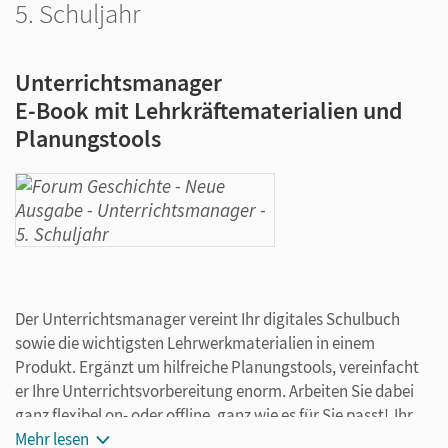
5. Schuljahr
Unterrichtsmanager
E-Book mit Lehrkräftematerialien und
Planungstools
Der Unterrichtsmanager vereint Ihr digitales Schulbuch
sowie die wichtigsten Lehrwerkmaterialien in einem
Produkt. Ergänzt um hilfreiche Planungstools, vereinfacht
er Ihre Unterrichtsvorbereitung enorm. Arbeiten Sie dabei
ganz flexibel on- oder offline, ganz wie es für Sie passt! Ihr
Unterrichtsmanager enthält:
Mehr lesen