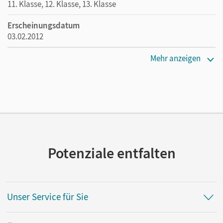
11. Klasse, 12. Klasse, 13. Klasse
Erscheinungsdatum
03.02.2012
Maße
Mehr anzeigen
Länge: 24,1 cm, Breite: 17 cm, Höhe: 0,8 cm
Verlag
Patmos Schulbuch
Autor/-in
Wittschier, Michael
Potenziale entfalten
Unser Service für Sie