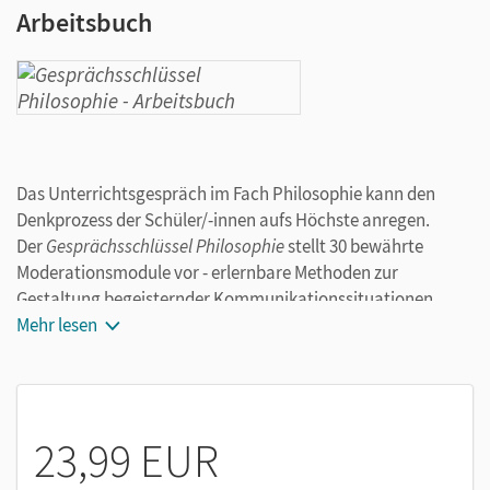
Arbeitsbuch
Das Unterrichtsgespräch im Fach Philosophie kann den
Denkprozess der Schüler/-innen aufs Höchste anregen.
Der
Gesprächsschlüssel Philosophie
stellt 30 bewährte
Moderationsmodule vor - erlernbare Methoden zur
Gestaltung begeisternder Kommunikationssituationen.
Konkrete Beispiele dokumentieren ihre Praxistauglichkeit.
Mehr lesen
Die Moderationsmodule sind lernphasenspezifisch
zugeordnet.
Das phasengerechte, zielbewusste Unterrichtsgespräch
steigert nicht nur die Problemlösungskompetenz der
23,99 EUR
Schüler/-innen; die Stunden gewinnen durch
fachmethodische Gesprächskultur auch entscheidend an