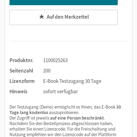
im Produkt informiert werden.
Auf den Merkzettel
Das E-Book mit Medien umfasst bei Veröffentlichung am
12.9.2025:
E-Book
kapitelseitengenaue Materialanordnung
Vorlagen zu Kapitel 1 und 2
Produktnr.
1100025263
Kopiervorlagen
Seitenzahl
200
Am 01.10.2025 wird ein Update zur Verfügung gestellt mit
Lizenzform
E-Book Testzugang 30 Tage
folgenden Inhalten:
Hinweis
sofort verfügbar
Vorlagen, ggf. weitere aufgabenspezifische Dateien
Der Testzugang (Demo) ermöglicht es Ihnen, das E-Book
30
und Kopiervorlagen zu Kapitel 3 und 4
Tage lang kostenlos
auszuprobieren.
Der Zugriff ist jeweils
auf eine Person beschränkt
.
Nach Abschluss aller Updates enthält das vollständige E-
Nachdem Sie den Bestellprozess abgeschlossen haben,
erhalten Sie einen Lizenzcode. Für die Freischaltung und
Book mit Medien:
Nutzung empfehlen wir den Lizenzcode auf der Plattform