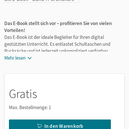
Das E-Book stellt sich vor – profitieren Sie von vielen
Vorteilen!
Das E-Book ist der ideale Begleiter für Ihren digital
gestützten Unterricht. Es entlastet Schultaschen und
Rucksäcke und ist jederzeit unkompliziert verfügbar.
Außerdem unterstützt es mit vielen digitalen Funktionen
Mehr lesen
das Lehren und Lernen.
Ihr E-Book mit Medien zu
Informatik (Oldenbourg)
Gymnasium Bayern – Ausgabe 2017, Band 7: Grundkurs,
Gratis
Band für naturwissenschaftlich-technologische Gymnasien
für das grundlegende Anforderungsniveau
ist ein digitales
Produkt, dessen Inhalte durch
sukzessive Updates
Max. Bestellmenge: 1
erweitert werden. So werden Sie durch zusätzliche
inhaltliche Updates mit allen Materialien ausgestattet. Wir
In den Warenkorb
weisen darauf hin, dass Sie über verfügbare Updates direkt