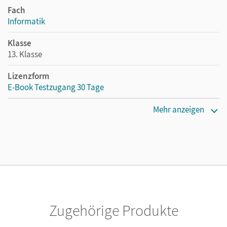
Fach
Informatik
Klasse
13. Klasse
Lizenzform
E-Book Testzugang 30 Tage
Erscheinungsdatum
Mehr anzeigen
11.09.2025
Lizenztext
Kostenloser Zugang, um das E-Book 30 Tage lang zu testen
Verlag
Cornelsen Verlag
Zugehörige Produkte
Autor/-in
Wiedemann, Albert; Brichzin, Peter; Reinold, Klaus;