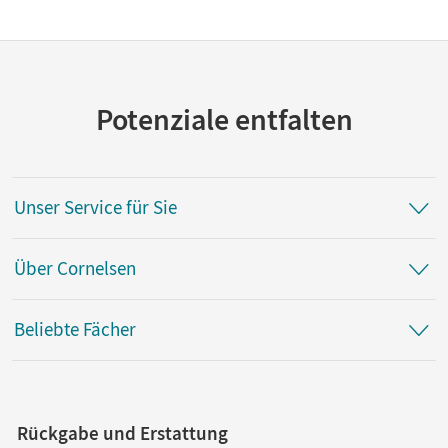
Künstliche Intelligenz ·
Band für das
grundlegende
Anforderungsniveau •
Schulbuch als E-Book
Mit Medien
Potenziale entfalten
Unser Service für Sie
Über Cornelsen
Beliebte Fächer
Rückgabe und Erstattung