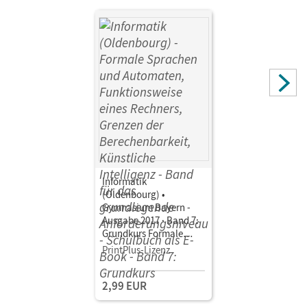
Neumeyer, Johannes; Janus, Florian; Jetzinger, Franz;
Seegerer, Stefan; Haupt, Matthias
Informatik
(Oldenbourg) •
Gymnasium Bayern -
Ausgabe 2017 · Band 7:
Grundkurs Formale
Sprachen und
PrintPlus-Lizenz
Automaten,
Funktionsweise eines
2,99 EUR
Rechners, Grenzen der
Berechenbarkeit,