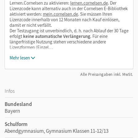
Lernen.Cornelsen zu aktivieren:
lernen.cornelsen.de
. Der
E-Book
Lizenzcode kann alternativ auch in der Cornelsen E-Bibliothek
aktiviert werden:
mein.cornelsen.de
. Sie müssen Ihren
kapitelseitengenaue Materialanordnung
Lizenzcode innerhalb von 12 Monaten nach Kauf einlösen,
Vorlagen für alle Aufgaben (sofern benötigt)
damit er nicht verfällt.
Der Testzugang ist unverbindlich, d. h. nach Ablauf der 30 Tage
Kopiervorlagen
erfolgt
keine automatische Verlängerung
. Für eine
ggf. weitere aufgabenspezifische Dateien
längerfristige Nutzung stehen verschiedene andere
Lizenzformen (Einzel…
Die Medien sind seitengenau platziert, damit Sie und Ihre
Mehr lesen
Schüler/-innen jederzeit unkompliziert darauf zugreifen
können. So gestalten Sie das Lehren und Lernen zeitsparend
Alle Preisangaben inkl. MwSt.
und abwechslungsreich. Kein Medienwechsel! Kein
zeitaufwendiges Suchen!
Infos
Bundesland
Bayern
Schulform
Abendgymnasium, Gymnasium Klassen 11-12/13