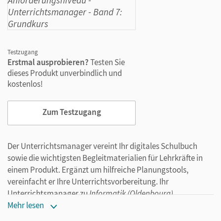
Testzugang
Erstmal ausprobieren?
Testen Sie
dieses Produkt unverbindlich und
kostenlos!
Zum Testzugang
Der Unterrichtsmanager vereint Ihr digitales Schulbuch
sowie die wichtigsten Begleitmaterialien für Lehrkräfte in
einem Produkt. Ergänzt um hilfreiche Planungstools,
vereinfacht er Ihre Unterrichtsvorbereitung. Ihr
Unterrichtsmanager zu
Informatik (Oldenbourg)
Gymnasium Bayern – Ausgabe 2017, Band 7:
Mehr lesen
Grundkurs, Band für das grundlegende Anforderungsniveau