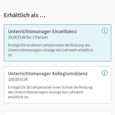
ist ein digitales Produkt, dessen Inhalte durch
sukzessive
Updates
erweitert werden. So werden Sie durch zusätzliche
Erhältlich als …
inhaltliche Updates mit allen Materialien ausgestattet.
Der Unterrichtsmanager umfasst bei Veröffentlichung am
Unterrichtsmanager Einzellizenz
12.9.2025:
29,00 EUR für 1 Person
Ermöglicht einzelnen Lehrpersonen die Nutzung des
E-Book mit Medien
Unterrichtsmanagers solange das Lehrwerk erhältlich
kapitelseitengenaue Materialanordnung
ist.
didaktische Hinweise, Vorlagen und Lösungen und
ggf. weitere aufgabenspezifische Dateien und
Kopiervorlagen für Kapitel 1 und 2
Unterrichtsmanager Kollegiumslizenz
109,00 EUR
Am 01.10.2025 wird ein Update zur Verfügung gestellt mit
Ermöglicht 30 Lehrpersonen einer Schule die Nutzung
folgenden Inhalten:
des Unterrichtsmanagers solange das Lehrwerk
erhältlich ist.
didaktische Hinweise, Vorlagen und Lösungen und
ggf. weitere aufgabenspezifische Dateien und
Kopiervorlagen für Kapitel 3 und 4