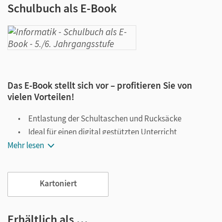
Schulbuch als E-Book
Das E-Book stellt sich vor – profitieren Sie von
vielen Vorteilen!
Entlastung der Schultaschen und Rucksäcke
Ideal für einen digital gestützten Unterricht
Mehr lesen
Notiz- und Markierungsmöglichkeit
Jederzeit unkompliziert verfügbar
Viele digitale Funktionen unterstützen das Lehren und
Kartoniert
Lernen:
Notizen erstellen
Erhältlich als …