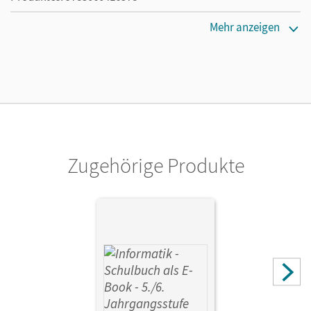
Erscheinungsdatum
Mehr anzeigen
02.08.2021
Lizenztext
Die kostengünstige Lizenz für diejenigen, die das E-Book
ein Jahr lang ergänzend zum Print-Titel nutzen möchten.
Diese Lizenz kann nur von Lehrkräften und Schulen
erworben werden.
Zugehörige Produkte
Verlag
Cornelsen Verlag