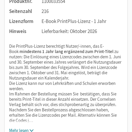
Produktnr.
1100033554
Seitenzahl
216
Lizenzform
E-Book PrintPlus-Lizenz - 1 Jahr
Hinweis
Lieferbarkeit: Oktober 2026
Die PrintPlus-Lizenz berechtigt Nutzer/-innen, das E-
Book
mindestens 1 Jahr lang ergänzend zum Print-Titel
zu
nutzen: Die Einlösung eines Lizenzcodes zwischen dem 1. Juni
und 30. September eines Jahres verlängert die Nutzungsdauer
bis zum 30. September des Folgejahres. Wird ein Lizenzcode
zwischen 1. Oktober und 31. Mai eingelöst, beträgt die
Nutzungsdauer ein Kalenderjahr.
Die Lizenz kann nur von Lehrkräften und Schulen erworben
werden.
Im Rahmen der Bestellung müssen Sie bestätigen, dass Sie
bereits Print-Titel in dieser Anzahl einsetzen. Der Cornelsen
Verlag behält sich vor, dies stichprobenartig zu überprüfen.
Nachdem Sie den Bestellprozess abgeschlossen haben,
erhalten Sie die Lizenzcodes per Mail. Alternativ können Sie
die Codes j…
Mehr lesen