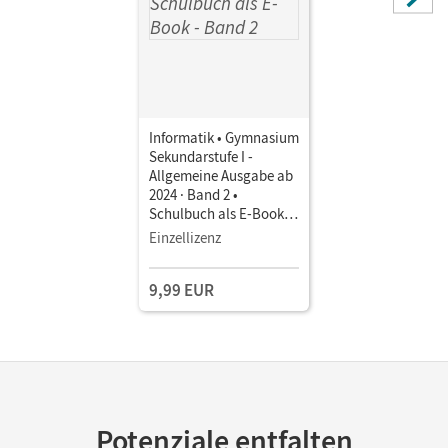
Informatik • Gymnasium
Sekundarstufe I -
Allgemeine Ausgabe ab
2024 · Band 2 •
Schulbuch als E-Book
Mit Medien
Einzellizenz
9,99 EUR
Potenziale entfalten