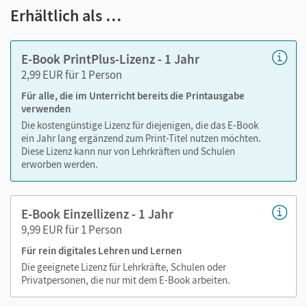
Text ergänzen
Erhältlich als …
Lesezeichen hinzufügen
im Text suchen
E-Book PrintPlus-Lizenz - 1 Jahr
zoomen
2,99 EUR für 1 Person
Für alle, die im Unterricht bereits die Printausgabe
Die Medien sind wichtige Bestandteile dieses E-Books. Sie
verwenden
sind seitengenau platziert, damit Sie und Ihre Schüler/-innen
Die kostengünstige Lizenz für diejenigen, die das E-Book
jederzeit unkompliziert darauf zugreifen können. So
ein Jahr lang ergänzend zum Print-Titel nutzen möchten.
gestalten Sie das Lehren und Lernen zeitsparend und
Diese Lizenz kann nur von Lehrkräften und Schulen
abwechslungsreich. Kein Medienwechsel! Kein
erworben werden.
zeitaufwendiges Suchen!
E-Book Einzellizenz - 1 Jahr
9,99 EUR für 1 Person
Medien in diesem E-Book:
Für rein digitales Lehren und Lernen
Programmiervorlagen
Die geeignete Lizenz für Lehrkräfte, Schulen oder
Privatpersonen, die nur mit dem E-Book arbeiten.
Bastelvorlagen
Dateivorlagen