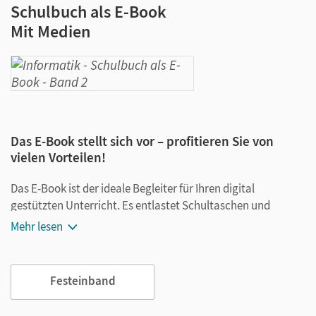
Schulbuch als E-Book
Mit Medien
Das E-Book stellt sich vor – profitieren Sie von
vielen Vorteilen!
Das E-Book ist der ideale Begleiter für Ihren digital
gestützten Unterricht. Es entlastet Schultaschen und
Rucksäcke und ist jederzeit unkompliziert verfügbar.
Mehr lesen
Außerdem unterstützt es mit vielen digitalen Funktionen
das Lehren und Lernen:
Festeinband
Notizen erstellen
Markierungen setzen