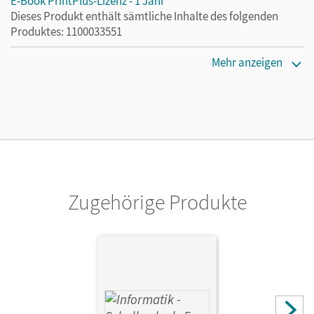
E-Book PrintPlus-Lizenz - 1 Jahr
Dieses Produkt enthält sämtliche Inhalte des folgenden
Produktes: 1100033551
Lizenztext
Mehr anzeigen
Die kostengünstige Lizenz für diejenigen, die das E-Book
ein Jahr lang ergänzend zum Print-Titel nutzen möchten.
Diese Lizenz kann nur von Lehrkräften und Schulen
erworben werden.
Verlag
Cornelsen Verlag
Zugehörige Produkte