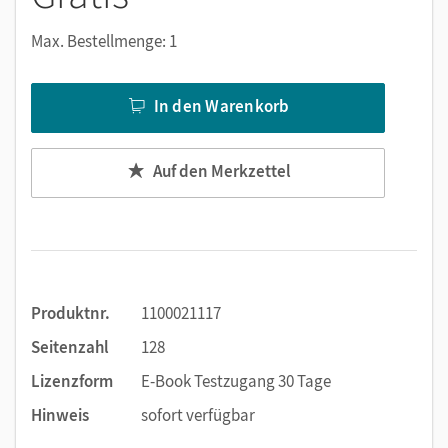
Notizen erstellen
Markierungen setzen
Max. Bestellmenge: 1
Text ergänzen
Lesezeichen hinzufügen
In den Warenkorb
Suchen im Text
Zoomen
Auf den Merkzettel
Produktnr.
1100021117
Seitenzahl
128
Lizenzform
E-Book Testzugang 30 Tage
Hinweis
sofort verfügbar