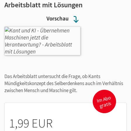
Arbeitsblatt mit Lösungen
Vorschau
Das Arbeitsblatt untersucht die Frage, ob Kants
Mündigkeitskonzept des Selberdenkens auch im Verhältnis
zwischen Mensch und Maschine gilt.
I
m
A
b
o
gr
atis
1,99 EUR