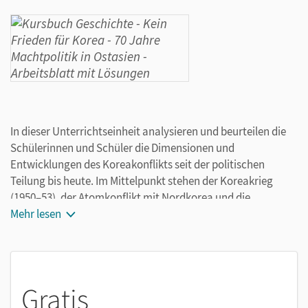
In dieser Unterrichtseinheit analysieren und beurteilen die
Schülerinnen und Schüler die Dimensionen und
Entwicklungen des Koreakonflikts seit der politischen
Teilung bis heute. Im Mittelpunkt stehen der Koreakrieg
(1950–53), der Atomkonflikt mit Nordkorea und die
Versuche, die Beziehungen zwischen den beiden Koreas und
Mehr lesen
zu den USA zu entspannen.
Gratis