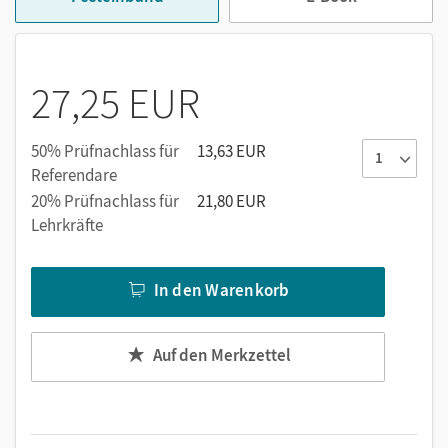
individuellen Üben.
Methoden: Alle methodischen Kompetenzen in
übersichtlichen Portionen, die aus dem Lesebereich
27,25 EUR
über die Aufgaben und die Linkleiste angesteuert
werden. Für eine stete Vernetzung der methodischen
Kompetenzen mit der Lektüre.
50% Prüfnachlass für
13,63 EUR
Anhänge: Wörterbuch, Eigennamen- und
Referendare
Sachverzeichnis.
20% Prüfnachlass für
21,80 EUR
Lehrkräfte
In den Warenkorb
Auf den Merkzettel