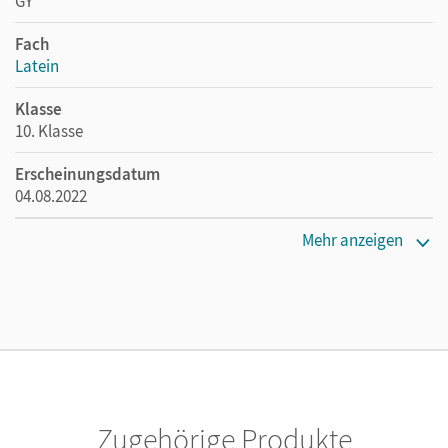
GY
Fach
Latein
Klasse
10. Klasse
Erscheinungsdatum
04.08.2022
Maße
Mehr anzeigen
Länge: 26,6 cm, Breite: 19,5 cm, Höhe: 1,4 cm
Verlag
Cornelsen Verlag
Herausgeber/-in
Berchtold, Volker; Hotz, Michael
Zugehörige Produkte
Autor/-in