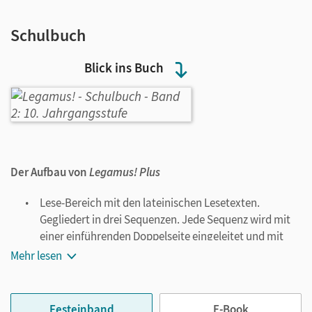
Schulbuch
Blick ins Buch
Der Aufbau von
Legamus! Plus
Lese-Bereich mit den lateinischen Lesetexten.
Gegliedert in drei Sequenzen. Jede Sequenz wird mit
einer einführenden Doppelseite eingeleitet und mit
einer Doppelseite Grundwissen abgeschlossen.
Mehr lesen
WERKSTATT-Bereich mit Lernwortschatz und
vorbereitenden Aufgaben zu jedem einzelnen
Lesetext, ideal für die häusliche Vorbereitung und zum
Festeinband
E-Book