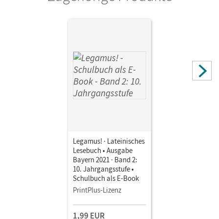
Berchtold, Volker; Hotz, Michael; Knobloch, Andreas;
Reisacher, Robert Christian; Safferling, Cordula
Legamus! · Lateinisches
Lesebuch • Ausgabe
Bayern 2021 · Band 2:
10. Jahrgangsstufe •
Schulbuch als E-Book
PrintPlus-Lizenz
1,99 EUR