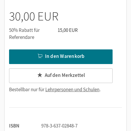
Lösungen bzw. Erwartungshorizont zu allen Aufgaben
im Lese- und WERKSTATT-Teil
30,00 EUR
Arbeitsblätter mit einem Lückentest oder einem Quiz
zu jedem Autor
50% Rabatt für
15,00 EUR
Didaktische Erläuterungen
Referendare
In den Warenkorb
Auf den Merkzettel
Bestellbar nur für
Lehrpersonen und Schulen
.
ISBN
978-3-637-02848-7