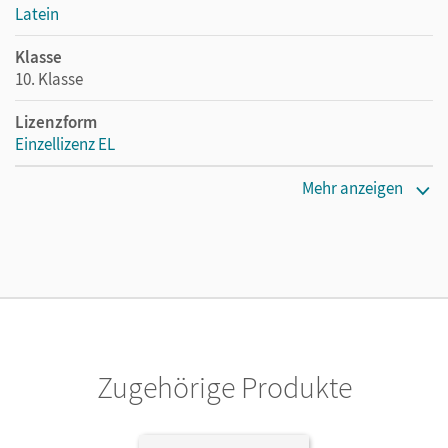
Latein
Klasse
10. Klasse
Lizenzform
Einzellizenz EL
Erscheinungsdatum
Mehr anzeigen
05.09.2022
Verlag
Cornelsen Verlag
Herausgeber/-in
Hotz, Michael
Zugehörige Produkte