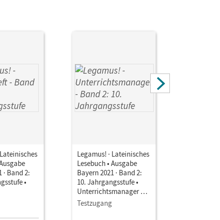
Lateinisches
Legamus! · Lateinisches
Legamus! 
 Ausgabe
Lesebuch • Ausgabe
Lesebuch 
 · Band 2:
Bayern 2021 · Band 2:
Bayern 202
gsstufe •
10. Jahrgangsstufe •
10. Jahrga
Unterrichtsmanager E-
Unterrich
Book mit
Book mit
Testzugang
Kollegium
Lehrkräftematerialien
Lehrkräft
und Planungstools
und Planu