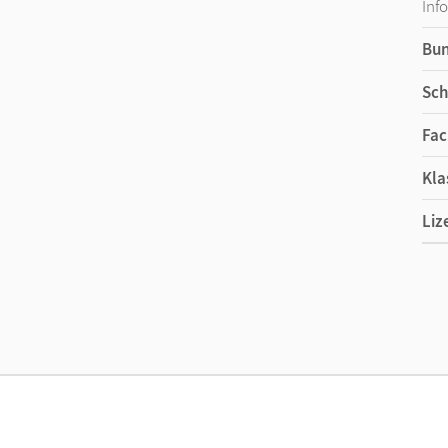
Inf
Bu
Sch
Fac
Kla
Liz
Ers
Liz
Ver
Her