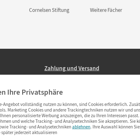
Cornelsen Stiftung
Weitere Fächer
Zahlung und Versand
Nur 2,95 EUR Versandkosten in Deutsc
en Ihre Privatsphäre
Ab 59,– EUR Bestellwert liefern wir ve
(Lieferung in 3–6 Tagen).
-Angebot vollständig nutzen zu können, sind Cookies erforderlich. Zusät
ols. Marketing Cookies und andere Trackingtechniken nutzen wir und uns
hnen personalisierte Werbung anzuzeigen, die zu Ihren Interessen passt. 
hmen und welche Tracking- und Analysetechniken Sie akzeptieren. Sie k
sowie Tracking- und Analysetechniken
ablehnen
. Ihre Auswahl können Sie
 später jederzeit aktualisieren