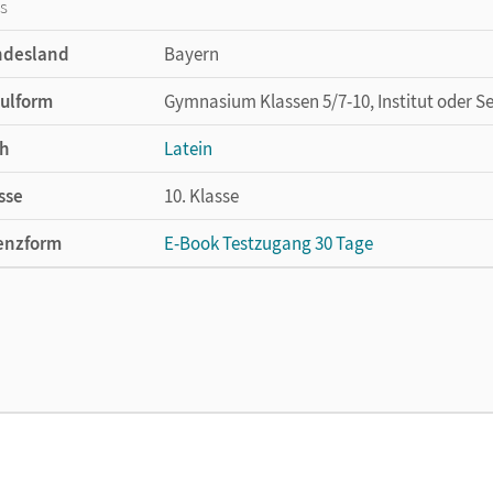
os
ndesland
Bayern
ulform
Gymnasium Klassen 5/7-10, Institut oder S
h
Latein
sse
10. Klasse
enzform
E-Book Testzugang 30 Tage
cheinungsdatum
20.07.2022
enztext
Kostenloser Zugang, um das E-Book 30 Tage
lag
Oldenbourg Schulbuchverlag
ausgeber/-in
Hotz, Michael