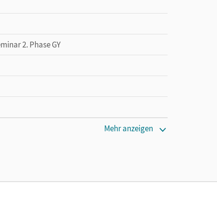
eminar 2. Phase GY
Mehr anzeigen
 lang zu testen