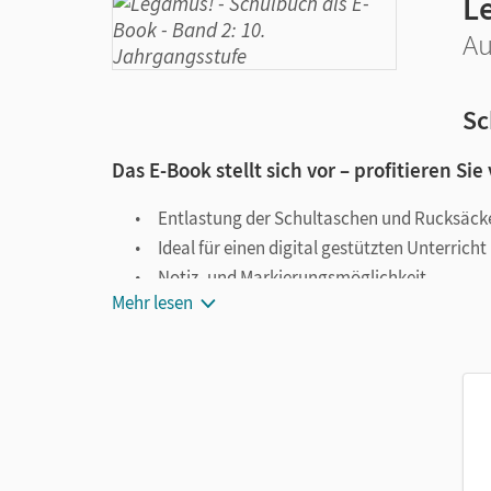
L
Au
Sc
Das E-Book stellt sich vor – profitieren Sie
Entlastung der Schultaschen und Rucksäck
Ideal für einen digital gestützten Unterricht
Notiz- und Markierungsmöglichkeit
Mehr lesen
Jederzeit unkompliziert verfügbar
Viele digitale Funktionen unterstützen das Lehre
Notizen erstellen
Markierungen setzen
Text ergänzen