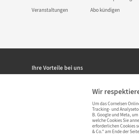
Veranstaltungen
Abo kündigen
Ihre Vorteile bei uns
20% Prüfnachlass für Lehrkräfte
Wir respektier
Persönliche Angebote für Lehrkräfte
Um das Cornelsen Online
Sicheres Einkaufen mit SSL-Verschlüsselung
Tracking- und Analyseto
B. Google und Meta, um I
Verlängerte
Widerrufsfrist
von 4 Wochen
welche Cookies Sie anne
erforderlichen Cookies 
& Co.“ am Ende der Seite
Schnelle und einfache Retourenabwicklung