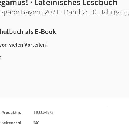
egamus! · Lateinisches Lesebuch
sgabe Bayern 2021 · Band 2: 10. Jahrgang
hulbuch als E-Book
 von vielen Vorteilen!
e
n und Lernen:
Produktnr.
1100024975
Seitenzahl
240