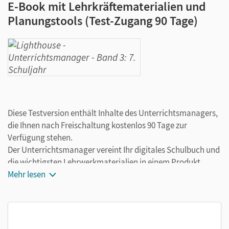
E-Book mit Lehrkräftematerialien und
Planungstools (Test-Zugang 90 Tage)
Diese Testversion enthält Inhalte des Unterrichtsmanagers,
die Ihnen nach Freischaltung kostenlos 90 Tage zur
Verfügung stehen.
Der Unterrichtsmanager vereint Ihr digitales Schulbuch und
die wichtigsten Lehrwerkmaterialien in einem Produkt.
Ergänzt um hilfreiche Planungstools, vereinfacht er Ihre
Mehr lesen
Unterrichtsvorbereitung enorm.