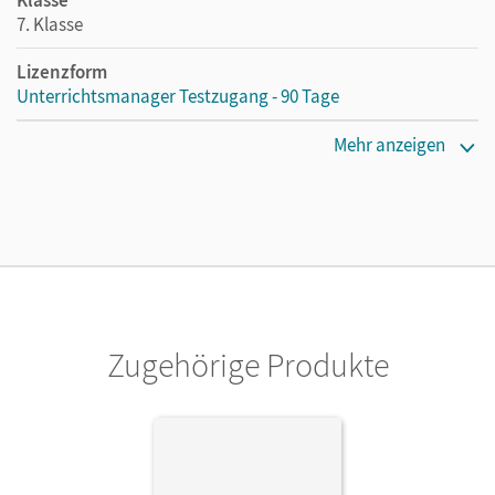
7. Klasse
Lizenzform
Unterrichtsmanager Testzugang - 90 Tage
Erscheinungsdatum
Mehr anzeigen
27.08.2024
Lizenztext
Kostenloser Zugang für Lehrpersonen, um den
Unterrichtsmanager 90 Tage lang zu testen.
Verlag
Cornelsen Verlag
Zugehörige Produkte