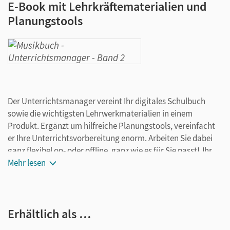
E-Book mit Lehrkräftematerialien und
Planungstools
Der Unterrichtsmanager vereint Ihr digitales Schulbuch
sowie die wichtigsten Lehrwerkmaterialien in einem
Produkt. Ergänzt um hilfreiche Planungstools, vereinfacht
er Ihre Unterrichtsvorbereitung enorm. Arbeiten Sie dabei
ganz flexibel on- oder offline, ganz wie es für Sie passt! Ihr
Unterrichtsmanager enthält:
Mehr lesen
E-Book
seitengenaue Materialanordnung
Erhältlich als …
Videos
Audios