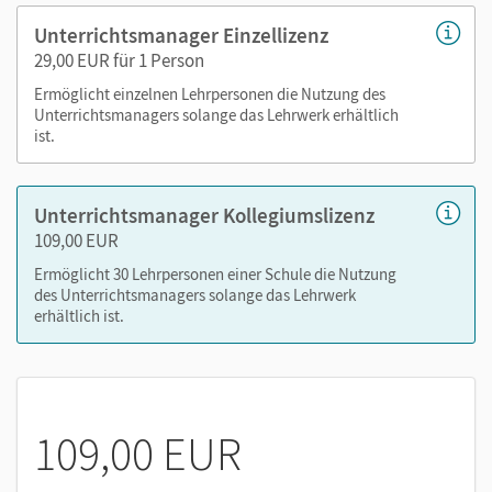
Selbsteinschätzungsbögen als PDF
Unterrichtsmanager Einzellizenz
Unterrichtsverlauf als PDF
29,00 EUR für 1 Person
Handreichung als PDF
Ermöglicht einzelnen Lehrpersonen die Nutzung des
Alternative Unterrichtsgegenstände und
Unterrichtsmanagers solange das Lehrwerk erhältlich
ist.
Materialhinweise als PDF
Vorschau auf Arbeitsblätter des Portfoliohefters als
PDF
Unterrichtsmanager Kollegiumslizenz
109,00 EUR
Nutzen Sie den Unterrichtsmanager auf lernen.cornelsen.de
Ermöglicht 30 Lehrpersonen einer Schule die Nutzung
oder über die Cornelsen Lernen App.
des Unterrichtsmanagers solange das Lehrwerk
erhältlich ist.
109,00 EUR