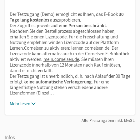
Dateivorlagen
Arbeitsblätter als Hilfe für Aufgaben im Schulbuch
Der Testzugang (Demo) ermöglicht es Ihnen, das E-Book
30
Tage lang kostenlos
auszuprobieren.
Der Zugriff ist jeweils
auf eine Person beschränkt
.
Nachdem Sie den Bestellprozess abgeschlossen haben,
erhalten Sie einen Lizenzcode. Für die Freischaltung und
Nutzung empfehlen wir den Lizenzcode auf der Plattform
Lernen.Cornelsen zu aktivieren:
lernen.cornelsen.de
. Der
Lizenzcode kann alternativ auch in der Cornelsen E-Bibliothek
aktiviert werden:
mein.cornelsen.de
. Sie müssen Ihren
Lizenzcode innerhalb von 12 Monaten nach Kauf einlösen,
damit er nicht verfällt.
Der Testzugang ist unverbindlich, d. h. nach Ablauf der 30 Tage
erfolgt
keine automatische Verlängerung
. Für eine
längerfristige Nutzung stehen verschiedene andere
Lizenzformen (Einzel…
Mehr lesen
Alle Preisangaben inkl. MwSt.
Infos