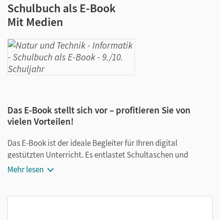
Schulbuch als E-Book
Mit Medien
Das E-Book stellt sich vor – profitieren Sie von
vielen Vorteilen!
Das E-Book ist der ideale Begleiter für Ihren digital
gestützten Unterricht. Es entlastet Schultaschen und
Rucksäcke und ist jederzeit unkompliziert verfügbar.
Mehr lesen
Außerdem unterstützt es mit vielen digitalen Funktionen
das Lehren und Lernen:
Notizen erstellen