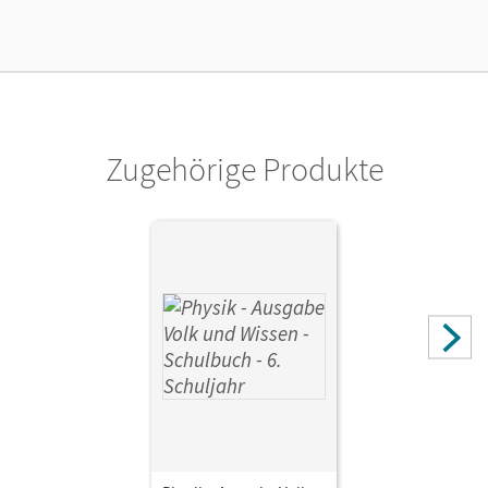
Verlag
Cornelsen: VWV
Autor/-in
Karau, Dietmar; Rabe, Thorid
Zugehörige Produkte