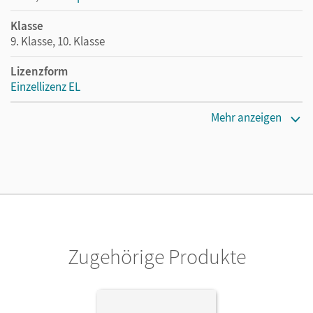
Klasse
9. Klasse, 10. Klasse
Lizenzform
Einzellizenz EL
Erscheinungsdatum
Mehr anzeigen
17.06.2016
Verlag
Cornelsen Verlag
Herausgeber/-in
Henke, Roland Wolfgang; Sewing, Eva-Maria; Wiesen,
Brigitte
Zugehörige Produkte
Autor/-in
Henke, Roland Wolfgang; Sewing, Eva-Maria; Schulze,
Matthias; Petermann, Hans-Bernhard; Berg, Manfred;