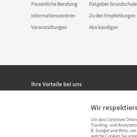
Persönliche Beratung
Ratgeber Grundschule
Informationszentren
Zu den Empfehlungen
Veranstaltungen
Abo kündigen
Ihre Vorteile bei uns
20% Prüfnachlass für Lehrkräfte
Wir respektier
Persönliche Angebote für Lehrkräfte
Um das Cornelsen Online
Sicheres Einkaufen mit SSL-Verschlüsselung
Tracking- und Analyseto
B. Google und Meta, um I
Verlängerte
Widerrufsfrist
von 4 Wochen
welche Cookies Sie anne