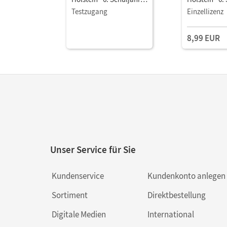
Schulbuch als E-Book
Schulbuch a
Testzugang
Einzellizenz
8,99 EUR
Unser Service für Sie
Kundenservice
Kundenkonto anlegen
Sortiment
Direktbestellung
Digitale Medien
International