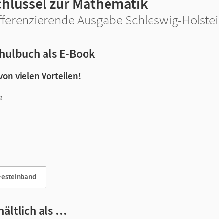
chlüssel zur Mathematik
fferenzierende Ausgabe Schleswig-Holstein
hulbuch als E-Book
 von vielen Vorteilen!
e
n und Lernen:
Festeinband
hältlich als …