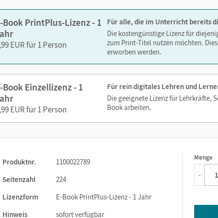
-Book PrintPlus-Lizenz - 1
Für alle, die im Unterricht bereits
ahr
Die kostengünstige Lizenz für diejen
zum Print-Titel nutzen möchten. Dies
,99 EUR für 1 Person
erworben werden.
-Book Einzellizenz - 1
Für rein digitales Lehren und Lerne
ahr
Die geeignete Lizenz für Lehrkräfte, 
Book arbeiten.
,99 EUR für 1 Person
Menge
1
Produktnr.
1100022789
-
Seitenzahl
224
Lizenzform
E-Book PrintPlus-Lizenz - 1 Jahr
Hinweis
sofort verfügbar