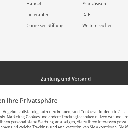
Handel
Französisch
Lieferanten
DaF
Cornelsen Stiftung
Weitere Fächer
Zahlung und Versand
Nur 2,95 EUR Versandkosten in Deutsc
en Ihre Privatsphäre
Ab 59,– EUR Bestellwert liefern wir ve
(Lieferung in 3–6 Tagen).
-Angebot vollständig nutzen zu können, sind Cookies erforderlich. Zusät
ols. Marketing Cookies und andere Trackingtechniken nutzen wir und uns
hnen personalisierte Werbung anzuzeigen, die zu Ihren Interessen passt. 
hmen und welche Tracking- und Analysetechniken Sie akzeptieren. Sie k