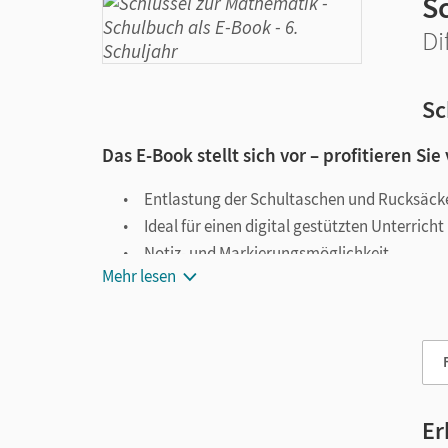
S
Di
Sc
Das E-Book stellt sich vor – profitieren Sie
Entlastung der Schultaschen und Rucksäck
Ideal für einen digital gestützten Unterricht
Notiz- und Markierungsmöglichkeit
Mehr lesen
Jederzeit unkompliziert verfügbar
Viele digitale Funktionen unterstützen das Lehre
Notizen erstellen
Markierungen setzen
Text ergänzen
Er