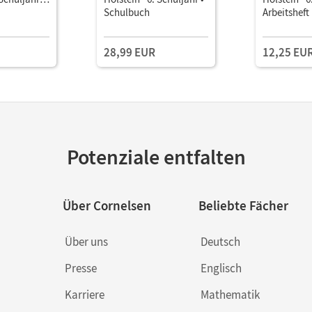
ls E-Book
Schulbuch
Arbeitsheft
Lösungen
28,99 EUR
12,25 EU
Potenziale entfalten
Über Cornelsen
Beliebte Fächer
Über uns
Deutsch
Presse
Englisch
Karriere
Mathematik