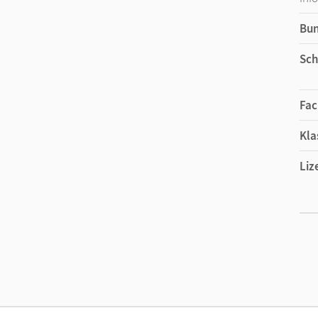
Bu
Sch
Fac
Kla
Liz
Ers
Liz
Ver