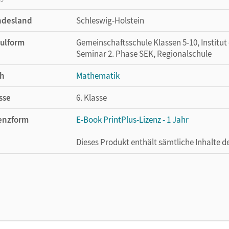
ndesland
Schleswig-Holstein
ulform
Gemeinschaftsschule Klassen 5-10, Institut
Seminar 2. Phase SEK, Regionalschule
h
Mathematik
sse
6. Klasse
enzform
E-Book PrintPlus-Lizenz - 1 Jahr
Dieses Produkt enthält sämtliche Inhalte 
cheinungsdatum
13.08.2021
enztext
Die kostengünstige Lizenz für diejenigen, d
Titel nutzen möchten. Diese Lizenz kann n
lag
Cornelsen Verlag