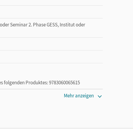
 oder Seminar 2. Phase GESS, Institut oder
des folgenden Produktes: 9783060065615
Mehr anzeigen
ie das E-Book ein Jahr lang ergänzend zum Print-
ur von Lehrkräften und Schulen erworben werden.