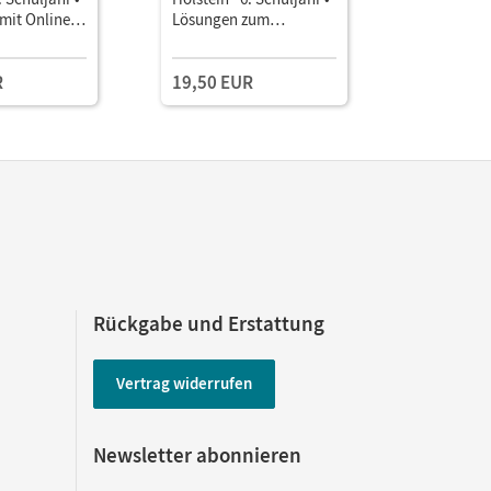
 mit Online-
Lösungen zum
Materialei
Einzellize
Schulbuch
einen inkl
Unterrich
R
19,50 EUR
Rückgabe und Erstattung
Vertrag widerrufen
Newsletter abonnieren