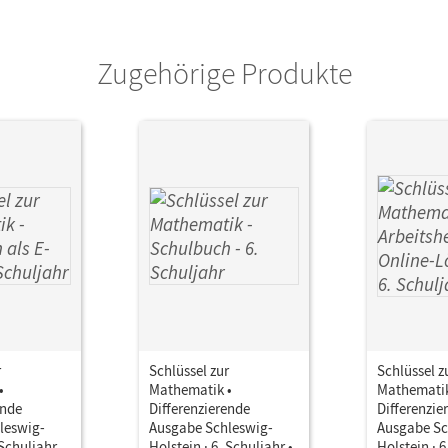
ausgeber/-in
Koullen, Reinhold
Zugehörige Produkte
or/-in
Hecht, Wolfgang; Nix, Frank; Koullen, Reinh
Sprehe, Christine; Kreuz, Jeannine; Oster, 
r
Schlüssel zur
Schlüssel z
•
Mathematik •
Mathematik
ende
Differenzierende
Differenzie
leswig-
Ausgabe Schleswig-
Ausgabe Sc
 Schuljahr •
Holstein · 6. Schuljahr •
Holstein · 6