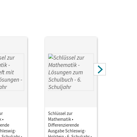
old; Paffen, Hans-Helmut; Zillgens, Rainer;
Barbara
ur
Schlüssel zur
Schlüssel 
 •
Mathematik •
Mathemati
rende
Differenzierende
Differenz
hleswig-
Ausgabe Schleswig-
Ausgabe S
. Schuljahr •
Holstein · 6. Schuljahr •
Holstein ·