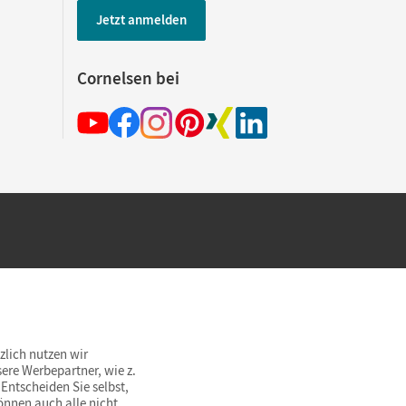
Jetzt anmelden
Cornelsen bei
hland beim Kauf im Cornelsen Onlineshop.
rsandkostenfrei innerhalb Deutschlands
zlich nutzen wir
ere Werbepartner, wie z.
Entscheiden Sie selbst,
önnen auch alle nicht