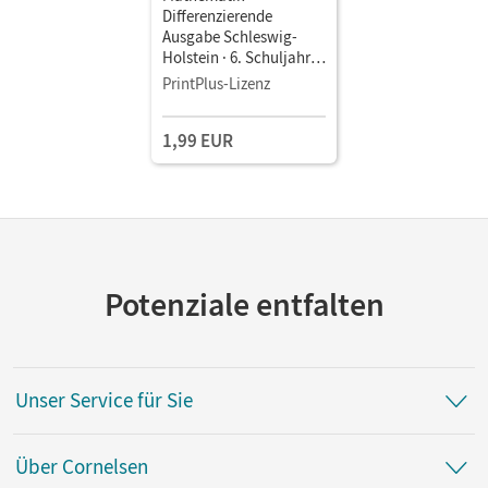
Differenzierende
Ausgabe Schleswig-
Holstein · 6. Schuljahr •
Schulbuch als E-Book
PrintPlus-Lizenz
1,99 EUR
Potenziale entfalten
Unser Service für Sie
Über Cornelsen