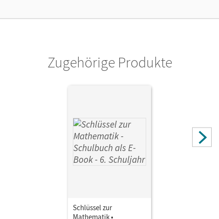
Kostenloser Zugang, um das E-Book 30 Tage lang zu testen
Verlag
Cornelsen Verlag
Zugehörige Produkte
Herausgeber/-in
Koullen, Reinhold
Autor/-in
Hecht, Wolfgang; Nix, Frank; Koullen, Reinhold; Paffen,
Hans-Helmut; Zillgens, Rainer; Sprehe, Christine; Kreuz,
Jeannine; Oster, Barbara
Schlüssel zur
Mathematik •