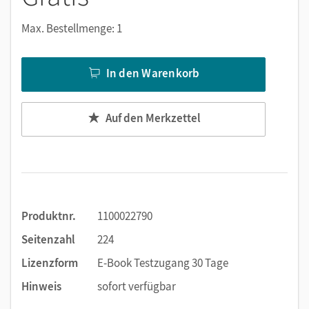
Notizen erstellen
Markierungen setzen
Max. Bestellmenge: 1
Text ergänzen
Lesezeichen hinzufügen
In den Warenkorb
Suchen im Text
Zoomen
Auf den Merkzettel
Produktnr.
1100022790
Seitenzahl
224
Lizenzform
E-Book Testzugang 30 Tage
Hinweis
sofort verfügbar