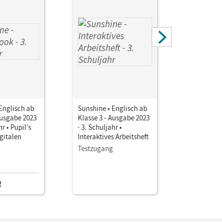
Englisch ab
Sunshine • Englisch ab
Sunshine 
Ausgabe 2023
Klasse 3 - Ausgabe 2023
Klasse 3 
hr • Pupil's
· 3. Schuljahr •
· 3. Schulj
gitalen
Interaktives Arbeitsheft
Interaktiv
Testzugang
PrintPlus-
R
3,25 EU