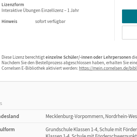
Abwechslungsreich lernen:
Die Kombination von digitalen un
Lizenzform
zusätzlich.
Interaktive Übungen Einzellizenz – 1 Jahr
Überall zuverlässig verfügbar –
in der Schule, zu Hause oder 
Hinweis
sofort verfügbar
Diese Lizenz berechtigt
einzelne Schüler/-innen oder Lehrpersonen
di
Nachdem Sie den Bestellprozess abgeschlossen haben, erhalten Sie eine
Cornelsen E-Bibliothek aktiviert werden:
https://mein.cornelsen.de/bibl
os
ndesland
Mecklenburg-Vorpommern, Nordrhein-Westf
ulform
Grundschule Klassen 1-4, Schule mit Förd
Klassen 1-4, Schule mit Förderschwerpunkt