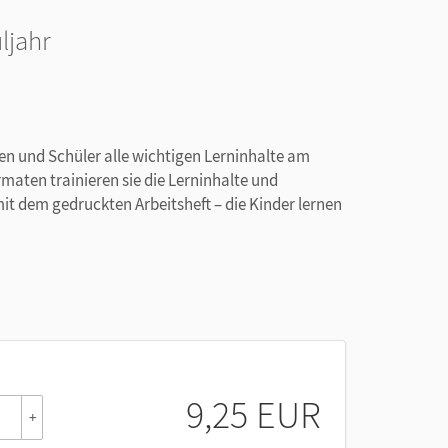
ljahr
en und Schüler alle wichtigen Lerninhalte am
maten trainieren sie die Lerninhalte und
mit dem gedruckten Arbeitsheft – die Kinder lernen
gedruckten Arbeitshefts sind 1:1 umgesetzt, alle
ebung finden sich alle sofort zurecht.
ie Kinder die Möglichkeit, ihre Ergebnisse selbst
9,25 EUR
+