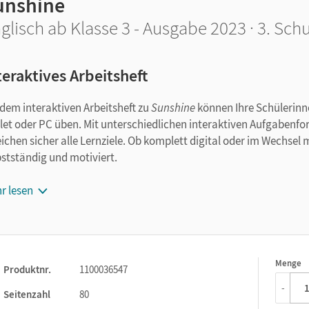
unshine
glisch ab Klasse 3 - Ausgabe 2023 · 3. Schu
teraktives Arbeitsheft
 dem interaktiven Arbeitsheft zu
Sunshine
können Ihre Schülerinn
let oder PC üben. Mit unterschiedlichen interaktiven Aufgabenfor
eichen sicher alle Lernziele. Ob komplett digital oder im Wechsel 
bstständig und motiviert.
 bieten die interaktiven Arbeitshefte für die Grundschule:
r lesen
Alle Lerninhalte interaktiv und digital üben:
Die Inhalte des 
Lerninhalte sind zuverlässig abgedeckt.
Kinderleichte Bedienung:
In der intuitiv aufgebauten Lernumg
Menge
1
Produktnr.
1100036547
Fördert eigenständiges Lernen:
Nach der Bearbeitung haben d
-
zu prüfen.
Seitenzahl
80