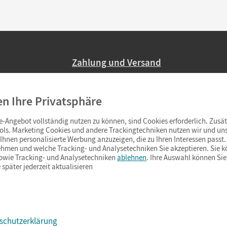
Zahlung und Versand
Nur 2,95 EUR Versandkosten in Deutsc
en Ihre Privatsphäre
Ab 59,– EUR Bestellwert liefern wir ve
(Lieferung in 3–6 Tagen).
-Angebot vollständig nutzen zu können, sind Cookies erforderlich. Zusät
ols. Marketing Cookies und andere Trackingtechniken nutzen wir und uns
hnen personalisierte Werbung anzuzeigen, die zu Ihren Interessen passt. 
hmen und welche Tracking- und Analysetechniken Sie akzeptieren. Sie k
sowie Tracking- und Analysetechniken
ablehnen
. Ihre Auswahl können Sie
 später jederzeit aktualisieren
schutzerklärung
s & Co.