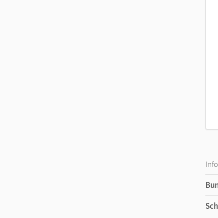
Inf
Bu
Sch