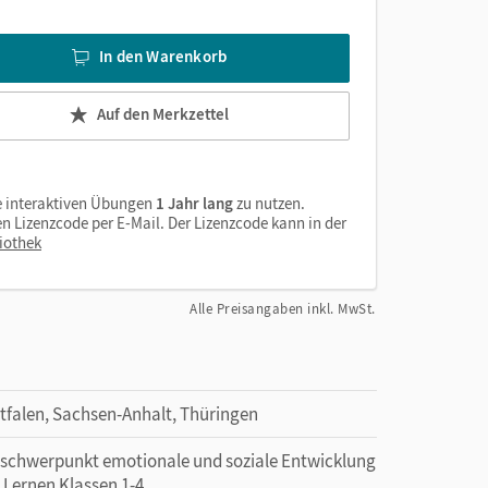
d gedruckten Materialien motiviert die Kinder
an anderen Lernorten
In den Warenkorb
Auf den Merkzettel
e interaktiven Übungen
1 Jahr lang
zu nutzen.
n Lizenzcode per E-Mail. Der Lizenzcode kann in der
iothek
Alle Preisangaben inkl. MwSt.
alen, Sachsen-Anhalt, Thüringen
erschwerpunkt emotionale und soziale Entwicklung
 Lernen Klassen 1-4