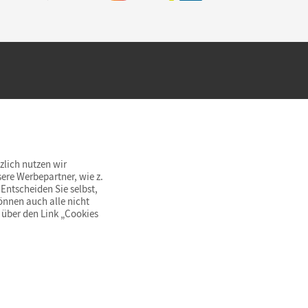
hland beim Kauf im Cornelsen Onlineshop.
rsandkostenfrei innerhalb Deutschlands
zlich nutzen wir
ere Werbepartner, wie z.
Entscheiden Sie selbst,
önnen auch alle nicht
 über den Link „Cookies
© Cornelsen Verlag 2026