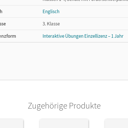
h
Englisch
sse
3. Klasse
enzform
Interaktive Übungen Einzellizenz – 1 Jahr
cheinungsdatum
12.12.2024
enztext
Lizenz für einzelne Schüler/-innen oder Le
lag
Cornelsen Verlag
Zugehörige Produkte