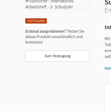
S
En
TESTZUGANG
In
Erstmal ausprobieren?
Testen Sie
dieses Produkt unverbindlich und
Mit
kostenlos!
Tab
err
Zum Testzugang
sel
Das
Meh