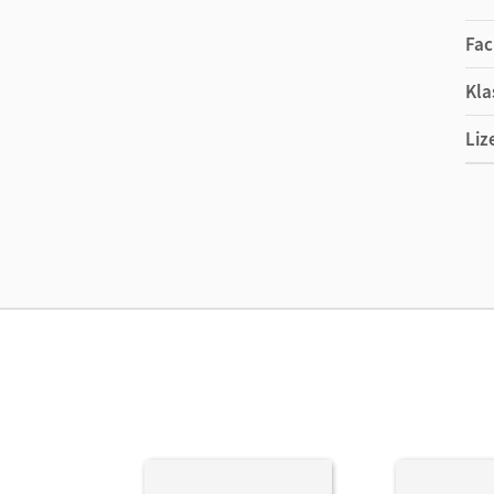
Fac
Kla
Liz
Ers
Liz
Ver