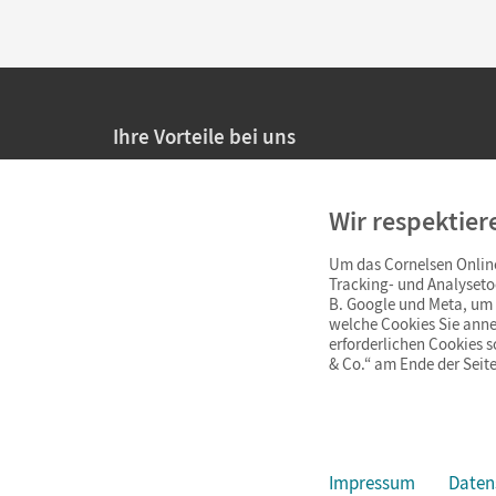
Ihre Vorteile bei uns
20% Prüfnachlass für Lehrkräfte
Wir respektier
Persönliche Angebote für Lehrkräfte
Um das Cornelsen Online
Sicheres Einkaufen mit SSL-Verschlüsselung
Tracking- und Analyseto
B. Google und Meta, um I
Verlängerte
Widerrufsfrist
von 4 Wochen
welche Cookies Sie anne
erforderlichen Cookies 
& Co.“ am Ende der Seite
Schnelle und einfache Retourenabwicklung
Impressum
Daten
Impressum
AGB
Datenschutz
Barrierefreiheit
Cookie