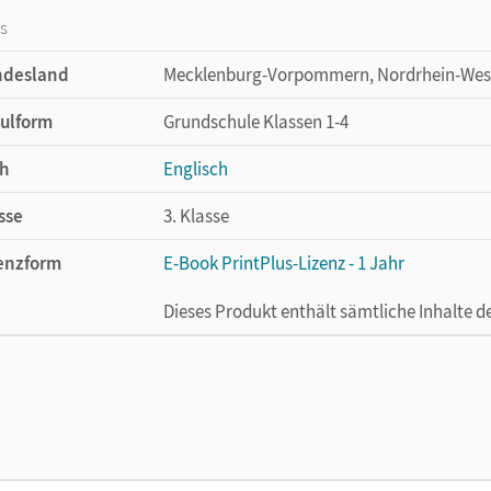
os
ndesland
Mecklenburg-Vorpommern, Nordrhein-Wes
ulform
Grundschule Klassen 1-4
h
Englisch
sse
3. Klasse
enzform
E-Book PrintPlus-Lizenz - 1 Jahr
Dieses Produkt enthält sämtliche Inhalte 
cheinungsdatum
29.09.2023
enztext
Die kostengünstige Lizenz für diejenigen, d
Titel nutzen möchten. Diese Lizenz kann n
lag
Cornelsen Verlag