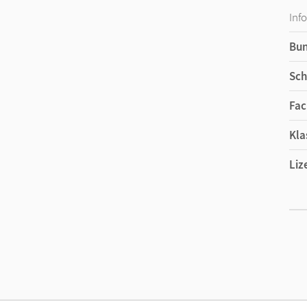
Inf
Bu
Sch
Fac
Kla
Liz
Ers
Liz
Ver