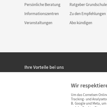
Persönliche Beratung
Ratgeber Grundschule
Informationszentren
Zu den Empfehlungen
Veranstaltungen
Abo kündigen
Ihre Vorteile bei uns
20% Prüfnachlass für Lehrkräfte
Wir respektier
Persönliche Angebote für Lehrkräfte
Um das Cornelsen Online
Sicheres Einkaufen mit SSL-Verschlüsselung
Tracking- und Analyseto
B. Google und Meta, um I