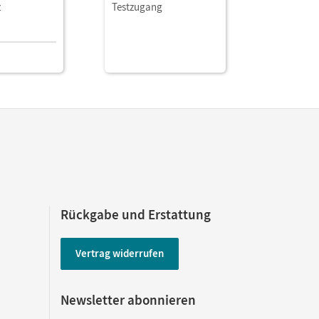
z
Testzugang
PrintPlus-
3,25 EU
Rückgabe und Erstattung
Vertrag widerrufen
Newsletter abonnieren