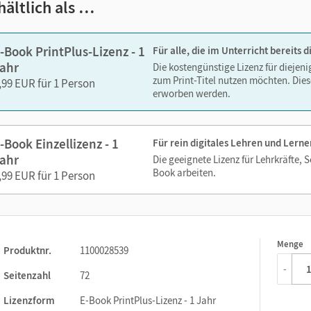
hältlich als …
ks. Sie sind seitengenau platziert, damit Sie und Ihre Schüler/-i
-Book PrintPlus-Lizenz - 1
Für alle, die im Unterricht bereits
So gestalten Sie das Lehren und Lernen zeitsparend und
ahr
Die kostengünstige Lizenz für diejen
itaufwendiges Suchen!
zum Print-Titel nutzen möchten. Dies
,99 EUR für 1 Person
erworben werden.
-Book Einzellizenz - 1
Für rein digitales Lehren und Lerne
ehr aus der BuchTaucher-App
ahr
Die geeignete Lizenz für Lehrkräfte, 
Book arbeiten.
,99 EUR für 1 Person
Menge
1
Produktnr.
1100028539
-
Seitenzahl
72
Lizenzform
E-Book PrintPlus-Lizenz - 1 Jahr