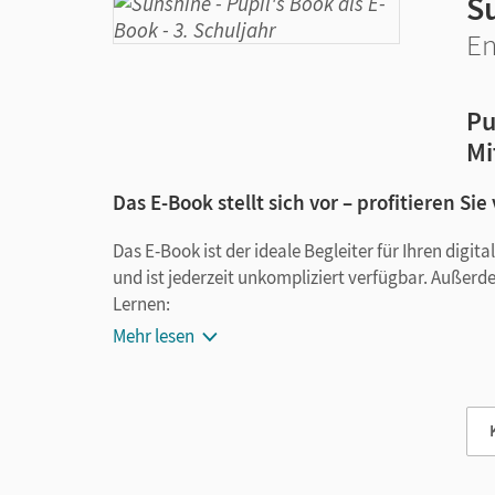
S
En
Pu
Mi
Das E-Book stellt sich vor – profitieren Sie
Das E-Book ist der ideale Begleiter für Ihren digi
und ist jederzeit unkompliziert verfügbar. Außerd
Lernen:
Mehr lesen
Notizen erstellen
Markierungen setzen
Text ergänzen
Lesezeichen hinzufügen
im Text suchen