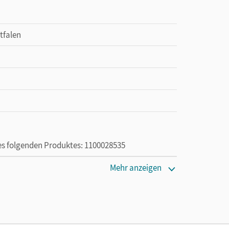
tfalen
des folgenden Produktes: 1100028535
Mehr anzeigen
ie das E-Book ein Jahr lang ergänzend zum Print-
ur von Lehrkräften und Schulen erworben werden.