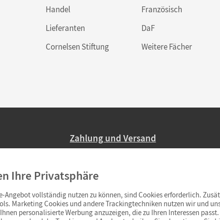
Handel
Französisch
Lieferanten
DaF
Cornelsen Stiftung
Weitere Fächer
Zahlung und Versand
Nur 2,95 EUR Versandkosten in Deutsc
en Ihre Privatsphäre
Ab 59,– EUR Bestellwert liefern wir ve
(Lieferung in 3–6 Tagen).
-Angebot vollständig nutzen zu können, sind Cookies erforderlich. Zusät
ols. Marketing Cookies und andere Trackingtechniken nutzen wir und uns
hnen personalisierte Werbung anzuzeigen, die zu Ihren Interessen passt. 