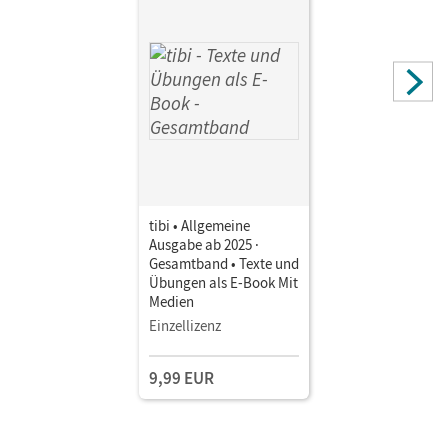
Akbay, Zara; Buckl, Philipp; Çoban, Merve; Daniels-
Schneider, Christina; Hedwig, Diana; Jacob, Marie;
Mertens, Paula; Müllenmeister, Benjamin; Reinhard, Marie-
Luise; Rißmann, Luise; Zimmermann, Stefanie; Grubert,
Katharina; Koch, Caroline; von Scheven, Eva; Schölzel,
Melanie
tibi • Allgemeine
Ausgabe ab 2025 ·
Gesamtband • Texte und
Übungen als E-Book Mit
Medien
Einzellizenz
9,99 EUR