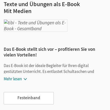
Texte und Übungen als E-Book
Mit Medien
Das E-Book stellt sich vor – profitieren Sie von
vielen Vorteilen!
Das E-Book ist der ideale Begleiter für Ihren digital
gestützten Unterricht. Es entlastet Schultaschen und
Rucksäcke und ist jederzeit unkompliziert verfügbar.
Mehr lesen
Außerdem unterstützt es mit vielen digitalen Funktionen
das Lehren und Lernen:
Festeinband
Notizen erstellen
Markierungen setzen