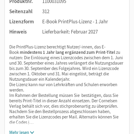
Produktnr.
1100031095
Seitenzahl
312
Lizenzform
E-Book PrintPlus-Lizenz - 1 Jahr
Hinweis
Lieferbarkeit: Februar 2027
Die PrintPlus-Lizenz berechtigt Nutzer/-innen, das E-
Book
mindestens 1 Jahr lang ergänzend zum Print-Titel
zu
nutzen: Die Einlösung eines Lizenzcodes zwischen dem 1. Juni
und 30. September eines Jahres verlängert die Nutzungsdauer
bis zum 30. September des Folgejahres. Wird ein Lizenzcode
zwischen 1. Oktober und 31. Mai eingelöst, beträgt die
Nutzungsdauer ein Kalenderjahr.
Die Lizenz kann nur von Lehrkräften und Schulen erworben
werden.
Im Rahmen der Bestellung müssen Sie bestätigen, dass Sie
bereits Print-Titel in dieser Anzahl einsetzen. Der Cornelsen
Verlag behält sich vor, dies stichprobenartig zu überprüfen.
Nachdem Sie den Bestellprozess abgeschlossen haben,
erhalten Sie die Lizenzcodes per Mail. Alternativ können Sie
die Codes j…
Mehr lesen