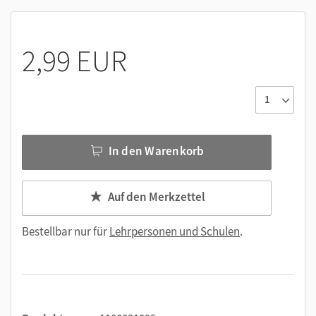
Lösungshilfen zu Sachtexten und Aufgaben
Interaktive Übungen (Quiz)
Selbsttest am Ende einer Lektion
2,99 EUR
In den Warenkorb
Auf den Merkzettel
Bestellbar nur für
Lehrpersonen und Schulen
.