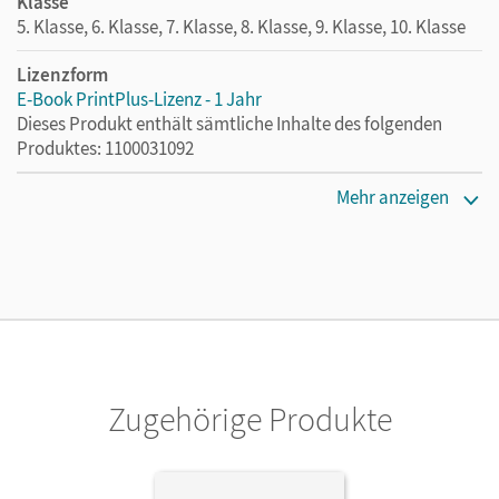
Klasse
5. Klasse, 6. Klasse, 7. Klasse, 8. Klasse, 9. Klasse, 10. Klasse
Lizenzform
E-Book PrintPlus-Lizenz - 1 Jahr
Dieses Produkt enthält sämtliche Inhalte des folgenden
Produktes: 1100031092
Lizenztext
Mehr anzeigen
Die kostengünstige Lizenz für diejenigen, die das E-Book
ein Jahr lang ergänzend zum Print-Titel nutzen möchten.
Diese Lizenz kann nur von Lehrkräften und Schulen
erworben werden.
Verlag
Cornelsen Verlag
Zugehörige Produkte
Herausgeber/-in
von Scheven, Eva; Weidmann, Dirk
Autor/-in