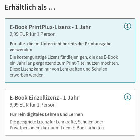
Text ergänzen
Erhältlich als …
Lesezeichen hinzufügen
im Text suchen
E-Book PrintPlus-Lizenz - 1 Jahr
zoomen
2,99 EUR für 1 Person
Für alle, die im Unterricht bereits die Printausgabe
Die Medien sind wichtige Bestandteile dieses E-Books. Sie
verwenden
sind seitengenau platziert, damit Sie und Ihre Schüler/-innen
Die kostengünstige Lizenz für diejenigen, die das E-Book
jederzeit unkompliziert darauf zugreifen können. So
ein Jahr lang ergänzend zum Print-Titel nutzen möchten.
gestalten Sie das Lehren und Lernen zeitsparend und
Diese Lizenz kann nur von Lehrkräften und Schulen
abwechslungsreich. Kein Medienwechsel! Kein
erworben werden.
zeitaufwendiges Suchen!
E-Book Einzellizenz - 1 Jahr
9,99 EUR für 1 Person
Medien in diesem E-Book:
Für rein digitales Lehren und Lernen
Erklärvideos zu jeder Lektion
Die geeignete Lizenz für Lehrkräfte, Schulen oder
Privatpersonen, die nur mit dem E-Book arbeiten.
Bilder
Digitale Hilfen: Erläuterungen, Abbildungen und