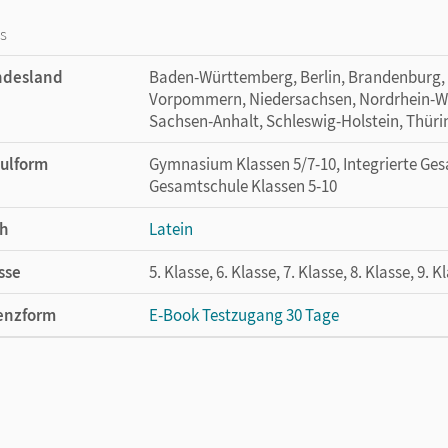
os
ndesland
Baden-Württemberg, Berlin, Brandenburg,
Vorpommern, Niedersachsen, Nordrhein-Wes
Sachsen-Anhalt, Schleswig-Holstein, Thür
ulform
Gymnasium Klassen 5/7-10, Integrierte Ges
Gesamtschule Klassen 5-10
h
Latein
sse
5. Klasse, 6. Klasse, 7. Klasse, 8. Klasse, 9. K
enzform
E-Book Testzugang 30 Tage
enztext
Kostenloser Zugang, um das E-Book 30 Tage
lag
Cornelsen Verlag
ausgeber/-in
von Scheven, Eva; Weidmann, Dirk