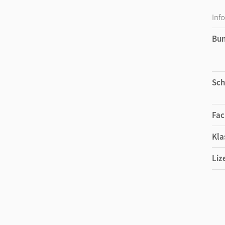
Inf
Bu
Sch
Fac
Kla
Liz
Liz
Ver
Her