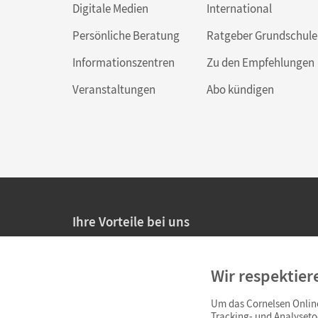
Digitale Medien
International
Persönliche Beratung
Ratgeber Grundschule
Informationszentren
Zu den Empfehlungen
Veranstaltungen
Abo kündigen
Ihre Vorteile bei uns
20% Prüfnachlass für Lehrkräfte
Wir respektier
Persönliche Angebote für Lehrkräfte
Um das Cornelsen Online
Sicheres Einkaufen mit SSL-Verschlüsselung
Tracking- und Analyseto