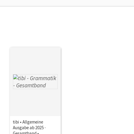
, Melanie; Grubert, Katharina; Koch, Caroline;
hristina; Çoban, Merve; Akbay, Zara;
Buckl, Philipp; Rißmann, Luise; Zimmermann,
tibi • Allgemeine
Ausgabe ab 2025 ·
Gesamtband •