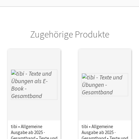
or/-in
von Scheven, Eva; Weidmann, Dirk; Schölzel
Reinhard, Marie-Luise; Daniels-Schneider, C
Müllenmeister, Benjamin; Mertens, Paula; 
Zugehörige Produkte
Stefanie; Hedwig, Diana; Jacob, Marie
tibi • Allgemeine
tibi • Allgemeine
Ausgabe ab 2025 ·
Ausgabe ab 2025 ·
Gesamtband • Texte und
Gesamtband • Texte und