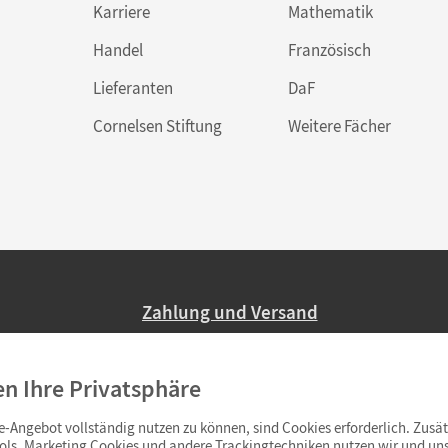
Karriere
Mathematik
Handel
Französisch
Lieferanten
DaF
Cornelsen Stiftung
Weitere Fächer
Zahlung und Versand
Nur 2,95 EUR Versandkosten in Deutsc
en Ihre Privatsphäre
Ab 59,– EUR Bestellwert liefern wir ve
(Lieferung in 3–6 Tagen).
-Angebot vollständig nutzen zu können, sind Cookies erforderlich. Zusät
ols. Marketing Cookies und andere Trackingtechniken nutzen wir und uns