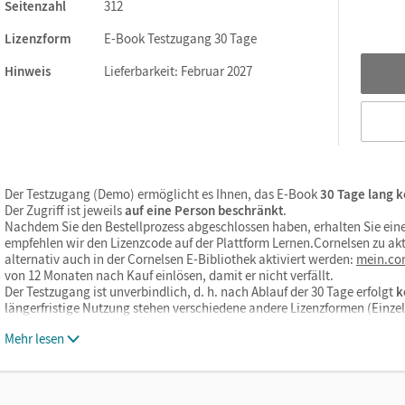
Seitenzahl
312
Lizenzform
E-Book Testzugang 30 Tage
ks. Sie sind seitengenau platziert, damit Sie und Ihre Schüler/-i
So gestalten Sie das Lehren und Lernen zeitsparend und
Hinweis
Lieferbarkeit: Februar 2027
itaufwendiges Suchen!
Der Testzugang (Demo) ermöglicht es Ihnen, das E-Book
30 Tage lang k
Der Zugriff ist jeweils
auf eine Person beschränkt
.
Nachdem Sie den Bestellprozess abgeschlossen haben, erhalten Sie eine
empfehlen wir den Lizenzcode auf der Plattform Lernen.Cornelsen zu akt
n und Lösungshilfen zu Sachtexten und Aufgaben
alternativ auch in der Cornelsen E-Bibliothek aktiviert werden:
mein.cor
von 12 Monaten nach Kauf einlösen, damit er nicht verfällt.
Der Testzugang ist unverbindlich, d. h. nach Ablauf der 30 Tage erfolgt
k
längerfristige Nutzung stehen verschiedene andere Lizenzformen (Einz
Mehr lesen