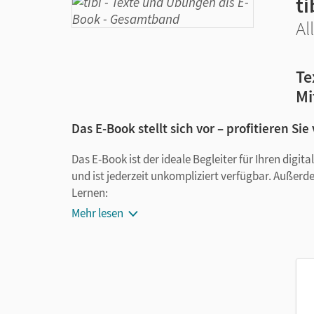
ti
Al
Te
Mi
Das E-Book stellt sich vor – profitieren Sie
Das E-Book ist der ideale Begleiter für Ihren digi
und ist jederzeit unkompliziert verfügbar. Außerd
Lernen:
Mehr lesen
Notizen erstellen
Markierungen setzen
Text ergänzen
Lesezeichen hinzufügen
im Text suchen