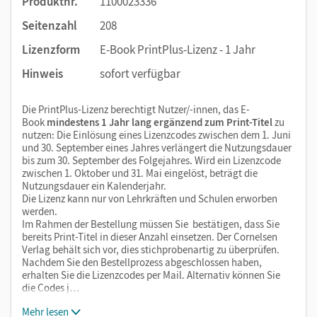
Produktnr.
1100023336
Seitenzahl
208
Lizenzform
E-Book PrintPlus-Lizenz - 1 Jahr
Hinweis
sofort verfügbar
Die PrintPlus-Lizenz berechtigt Nutzer/-innen, das E-
Book
mindestens 1 Jahr lang ergänzend zum Print-Titel
zu
nutzen: Die Einlösung eines Lizenzcodes zwischen dem 1. Juni
und 30. September eines Jahres verlängert die Nutzungsdauer
bis zum 30. September des Folgejahres. Wird ein Lizenzcode
zwischen 1. Oktober und 31. Mai eingelöst, beträgt die
Nutzungsdauer ein Kalenderjahr.
Die Lizenz kann nur von Lehrkräften und Schulen erworben
werden.
Im Rahmen der Bestellung müssen Sie bestätigen, dass Sie
bereits Print-Titel in dieser Anzahl einsetzen. Der Cornelsen
Verlag behält sich vor, dies stichprobenartig zu überprüfen.
Nachdem Sie den Bestellprozess abgeschlossen haben,
erhalten Sie die Lizenzcodes per Mail. Alternativ können Sie
die Codes j…
Mehr lesen