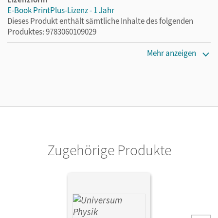
E-Book PrintPlus-Lizenz - 1 Jahr
Dieses Produkt enthält sämtliche Inhalte des folgenden
Produktes: 9783060109029
Erscheinungsdatum
Mehr anzeigen
02.08.2021
Lizenztext
Die kostengünstige Lizenz für diejenigen, die das E-Book
ein Jahr lang ergänzend zum Print-Titel nutzen möchten.
Diese Lizenz kann nur von Lehrkräften und Schulen
erworben werden.
Zugehörige Produkte
Verlag
Cornelsen Verlag
Autor/-in
Emse, Anneke; Carmesin, Hans-Otto; Konrad, Ulf