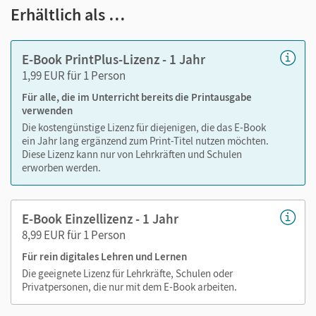
Notizen erstellen
Erhältlich als …
Markierungen setzen
Text ergänzen
E-Book PrintPlus-Lizenz - 1 Jahr
Lesezeichen hinzufügen
1,99 EUR für 1 Person
Suchen im Text
Für alle, die im Unterricht bereits die Printausgabe
Zoomen
verwenden
Die kostengünstige Lizenz für diejenigen, die das E-Book
ein Jahr lang ergänzend zum Print-Titel nutzen möchten.
Diese Lizenz kann nur von Lehrkräften und Schulen
erworben werden.
E-Book Einzellizenz - 1 Jahr
8,99 EUR für 1 Person
Für rein digitales Lehren und Lernen
Die geeignete Lizenz für Lehrkräfte, Schulen oder
Privatpersonen, die nur mit dem E-Book arbeiten.