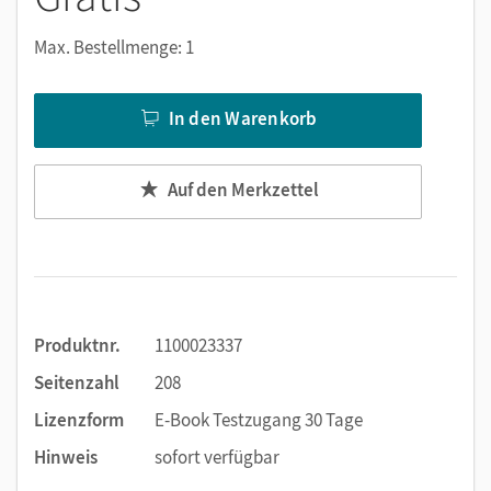
Notizen erstellen
Markierungen setzen
Max. Bestellmenge: 1
Text ergänzen
Lesezeichen hinzufügen
In den Warenkorb
Suchen im Text
Zoomen
Auf den Merkzettel
Produktnr.
1100023337
Seitenzahl
208
Lizenzform
E-Book Testzugang 30 Tage
Hinweis
sofort verfügbar