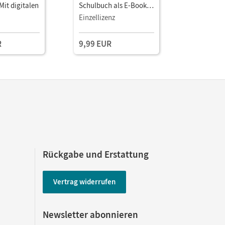
it digitalen
Schulbuch als E-Book (1
Unterrich
Jahr) Mit Medien
Book mit
Einzellizenz
Kollegium
Lehrkräft
und Planu
R
9,99 EUR
149,00 
Rückgabe und Erstattung
Vertrag widerrufen
Newsletter abonnieren