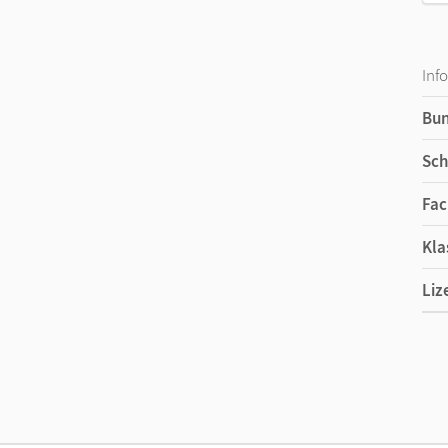
Inf
Bu
Sch
Fac
Kla
Liz
Ers
Liz
Ver