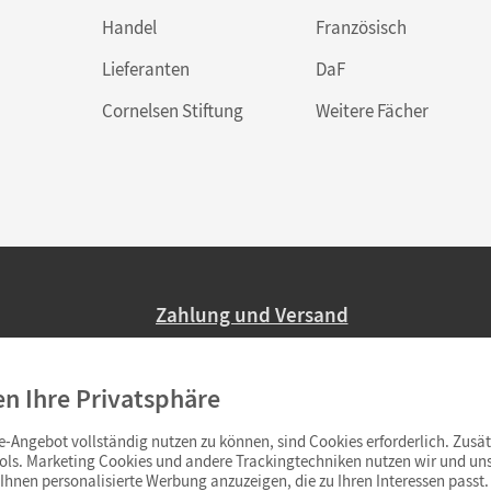
Handel
Französisch
Lieferanten
DaF
Cornelsen Stiftung
Weitere Fächer
Zahlung und Versand
Nur 2,95 EUR Versandkosten in Deutsc
en Ihre Privatsphäre
Ab 59,– EUR Bestellwert liefern wir ve
(Lieferung in 3–6 Tagen).
-Angebot vollständig nutzen zu können, sind Cookies erforderlich. Zusät
ols. Marketing Cookies und andere Trackingtechniken nutzen wir und uns
hnen personalisierte Werbung anzuzeigen, die zu Ihren Interessen passt. 