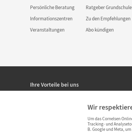
Persönliche Beratung
Ratgeber Grundschule
Informationszentren
Zu den Empfehlungen
Veranstaltungen
Abo kündigen
Ihre Vorteile bei uns
20% Prüfnachlass für Lehrkräfte
Wir respektier
Persönliche Angebote für Lehrkräfte
Um das Cornelsen Online
Sicheres Einkaufen mit SSL-Verschlüsselung
Tracking- und Analyseto
B. Google und Meta, um I