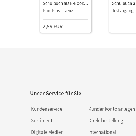
Schulbuch als E-Book
Schulbuch a
Mit Medien
Mit Medien
PrintPlus-Lizenz
Testzugang
2,99 EUR
Unser Service für Sie
Kundenservice
Kundenkonto anlegen
Sortiment
Direktbestellung
Digitale Medien
International