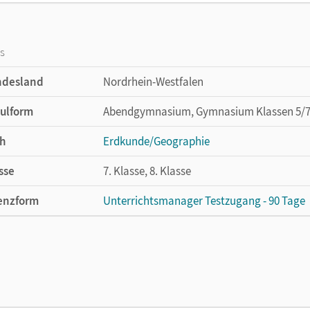
os
ndesland
Nordrhein-Westfalen
ulform
Abendgymnasium, Gymnasium Klassen 5/7-10
h
Erdkunde/Geographie
sse
7. Klasse, 8. Klasse
enzform
Unterrichtsmanager Testzugang - 90 Tage
cheinungsdatum
30.06.2020
enztext
Kostenloser Zugang für Lehrpersonen, um 
lag
Cornelsen Verlag