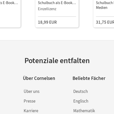
ls E-Book
Schulbuch als E-Book (2
Schulbuch M
Jahre) Mit Medien
Medien
Einzellizenz
18,99 EUR
31,75 EU
Potenziale entfalten
Über Cornelsen
Beliebte Fächer
Über uns
Deutsch
Presse
Englisch
Karriere
Mathematik