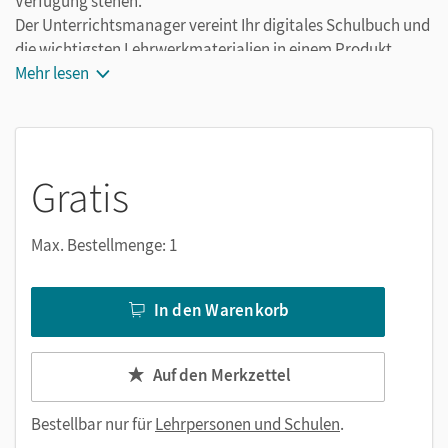
Verfügung stehen.
Der Unterrichtsmanager vereint Ihr digitales Schulbuch und
die wichtigsten Lehrwerkmaterialien in einem Produkt.
Ergänzt um hilfreiche Planungstools, vereinfacht er Ihre
Mehr lesen
Unterrichtsvorbereitung enorm.
Gratis
Max. Bestellmenge: 1
In den Warenkorb
Auf den Merkzettel
Bestellbar nur für
Lehrpersonen und Schulen
.