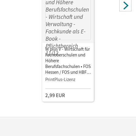
W plus V - Wirtschaft für
Fachoberschulen und
Höhere
Berufsfachschulen • FOS
Hessen / FOS und HBFS
Rheinland-Pfalz -
PrintPlus-Lizenz
Ausgabe 2023 ·
Pflichtbereich 11/12
2,99 EUR
Wirtschaft und
Verwaltung • Fachkunde
als E-Book Mit Medien