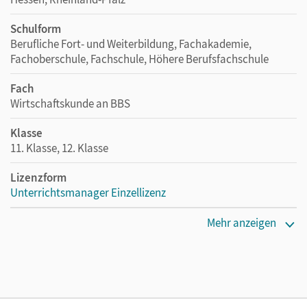
Schulform
Berufliche Fort- und Weiterbildung, Fachakademie,
Fachoberschule, Fachschule, Höhere Berufsfachschule
Fach
Wirtschaftskunde an BBS
Klasse
11. Klasse, 12. Klasse
Lizenzform
Unterrichtsmanager Einzellizenz
Erscheinungsdatum
Mehr anzeigen
08.01.2024
Lizenztext
Ermöglicht einzelnen Lehrpersonen die Nutzung des
Unterrichtsmanagers solange das Lehrwerk erhältlich ist.