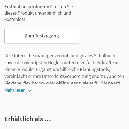
Erstmal ausprobieren?
Testen Sie
dieses Produkt unverbindlich und
kostenlos!
Zum Testzugang
Der Unterrichtsmanager vereint Ihr digitales Schulbuch
sowie die wichtigsten Begleitmaterialien für Lehrkräfte in
einem Produkt. Ergänzt um hilfreiche Planungstools,
vereinfacht er Ihre Unterrichtsvorbereitung enorm. Arbeiten
Sie dabei flexibel on- oder offline, ganz wie es für Sie passt!
Ihr Unterrichtsmanager enthält:
Mehr lesen
Fachkunde als E-Book
Lernvideos für die Jahrgangsstufen 11 und 12
Erhältlich als …
Lösungen für die Jahrgangsstufen 11 und 12
editierbare Klassenarbeiten für die Jahrgangsstufen