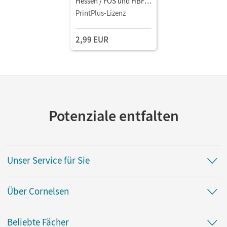
Hessen / FOS und HBFS
Rheinland-Pfalz -
PrintPlus-Lizenz
Ausgabe 2023 ·
Pflichtbereich 11/12
2,99 EUR
Wirtschaft und
Verwaltung • Fachkunde
als E-Book Mit Medien
Potenziale entfalten
Unser Service für Sie
Über Cornelsen
Beliebte Fächer