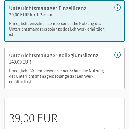
11 und 12
Unterrichtsmanager Einzellizenz
Lösungshinweise zu den Klassenarbeiten
39,00 EUR für 1 Person
kapitelgenaue Materialanordnung
Ermöglicht einzelnen Lehrpersonen die Nutzung des
Unterrichtsmanagers solange das Lehrwerk erhältlich
ist.
Nutzen Sie den Unterrichtsmanager auf lernen.cornelsen.de
oder über die Cornelsen Lernen App.
Unterrichtsmanager Kollegiumslizenz
149,00 EUR
Ermöglicht 30 Lehrpersonen einer Schule die Nutzung
des Unterrichtsmanagers solange das Lehrwerk
erhältlich ist.
39,00 EUR