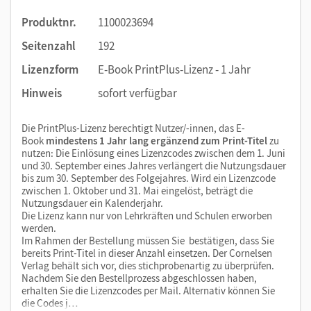
Produktnr.
1100023694
Seitenzahl
192
Lizenzform
E-Book PrintPlus-Lizenz - 1 Jahr
Hinweis
sofort verfügbar
Die PrintPlus-Lizenz berechtigt Nutzer/-innen, das E-
Book
mindestens 1 Jahr lang ergänzend zum Print-Titel
zu
nutzen: Die Einlösung eines Lizenzcodes zwischen dem 1. Juni
und 30. September eines Jahres verlängert die Nutzungsdauer
bis zum 30. September des Folgejahres. Wird ein Lizenzcode
zwischen 1. Oktober und 31. Mai eingelöst, beträgt die
Nutzungsdauer ein Kalenderjahr.
Die Lizenz kann nur von Lehrkräften und Schulen erworben
werden.
Im Rahmen der Bestellung müssen Sie bestätigen, dass Sie
bereits Print-Titel in dieser Anzahl einsetzen. Der Cornelsen
Verlag behält sich vor, dies stichprobenartig zu überprüfen.
Nachdem Sie den Bestellprozess abgeschlossen haben,
erhalten Sie die Lizenzcodes per Mail. Alternativ können Sie
die Codes j…