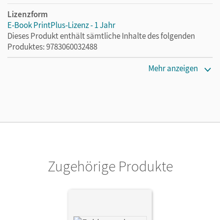
Lizenzform
E-Book PrintPlus-Lizenz - 1 Jahr
Dieses Produkt enthält sämtliche Inhalte des folgenden
Produktes: 9783060032488
Erscheinungsdatum
Mehr anzeigen
02.08.2021
Lizenztext
Die kostengünstige Lizenz für diejenigen, die das E-Book
ein Jahr lang ergänzend zum Print-Titel nutzen möchten.
Diese Lizenz kann nur von Lehrkräften und Schulen
erworben werden.
Zugehörige Produkte
Verlag
Cornelsen Verlag
Herausgeber/-in
Wennekers, Udo