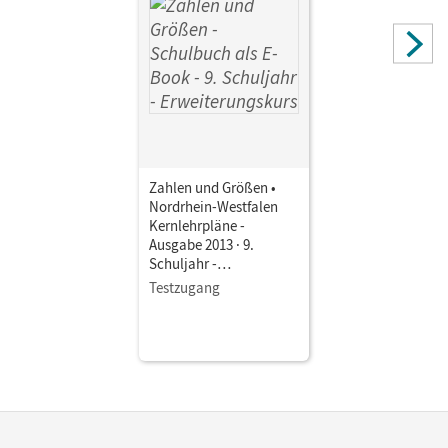
Autor/-in
Verhoeven, Martina; Gabriel, Ilona; Wennekers, Udo;
Knospe, Ines
Zahlen und Größen •
Nordrhein-Westfalen
Kernlehrpläne -
Ausgabe 2013 · 9.
Schuljahr -
Erweiterungskurs •
Testzugang
Schulbuch als E-Book