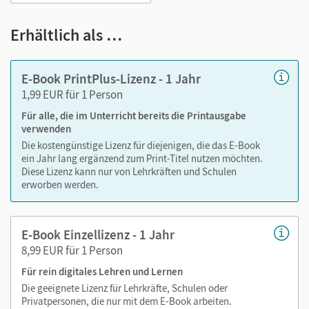
Notizen erstellen
Erhältlich als …
Markierungen setzen
Text ergänzen
E-Book PrintPlus-Lizenz - 1 Jahr
Lesezeichen hinzufügen
1,99 EUR für 1 Person
Suchen im Text
Für alle, die im Unterricht bereits die Printausgabe
Zoomen
verwenden
Die kostengünstige Lizenz für diejenigen, die das E-Book
ein Jahr lang ergänzend zum Print-Titel nutzen möchten.
Diese Lizenz kann nur von Lehrkräften und Schulen
erworben werden.
E-Book Einzellizenz - 1 Jahr
8,99 EUR für 1 Person
Für rein digitales Lehren und Lernen
Die geeignete Lizenz für Lehrkräfte, Schulen oder
Privatpersonen, die nur mit dem E-Book arbeiten.