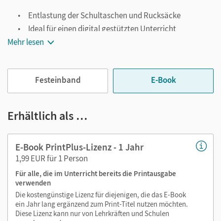
Entlastung der Schultaschen und Rucksäcke
Ideal für einen digital gestützten Unterricht
Mehr lesen
Notiz- und Markierungsmöglichkeit
Jederzeit unkompliziert verfügbar
Viele digitale Funktionen unterstützen das Lehren und
Festeinband
E-Book
Lernen:
Notizen erstellen
Erhältlich als …
Markierungen setzen
Text ergänzen
E-Book PrintPlus-Lizenz - 1 Jahr
Lesezeichen hinzufügen
1,99 EUR für 1 Person
Suchen im Text
Für alle, die im Unterricht bereits die Printausgabe
Zoomen
verwenden
Die kostengünstige Lizenz für diejenigen, die das E-Book
ein Jahr lang ergänzend zum Print-Titel nutzen möchten.
Diese Lizenz kann nur von Lehrkräften und Schulen