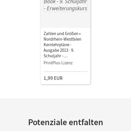
Zahlen und Größen •
Nordrhein-Westfalen
Kernlehrpläne -
Ausgabe 2013 · 9.
Schuljahr -
Erweiterungskurs •
PrintPlus-Lizenz
Schulbuch als E-Book
1,99 EUR
Potenziale entfalten