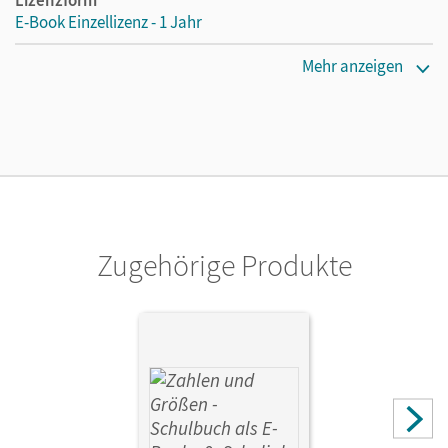
E-Book Einzellizenz - 1 Jahr
Erscheinungsdatum
Mehr anzeigen
23.08.2016
Lizenztext
Die geeignete Lizenz für Lehrkräfte, Schulen oder
Privatpersonen, die nur mit dem E-Book arbeiten.
Verlag
Cornelsen Verlag
Zugehörige Produkte
Herausgeber/-in
Wennekers, Udo
Autor/-in
Wennekers, Udo; Verhoeven, Martina; Gabriel, Ilona;
Knospe, Ines