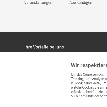
Veranstaltungen
Abo kündigen
Ihre Vorteile bei uns
20% Prüfnachlass für Lehrkräfte
Wir respektier
Persönliche Angebote für Lehrkräfte
Um das Cornelsen Online
Sicheres Einkaufen mit SSL-Verschlüsselung
Tracking- und Analyseto
B. Google und Meta, um I
Verlängerte
Widerrufsfrist
von 4 Wochen
welche Cookies Sie anne
erforderlichen Cookies 
& Co.“ am Ende der Seite
Schnelle und einfache Retourenabwicklung