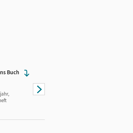
ins Buch
Blick ins Buch
jahr,
2. Schuljahr,
heft
Arbeitsheft