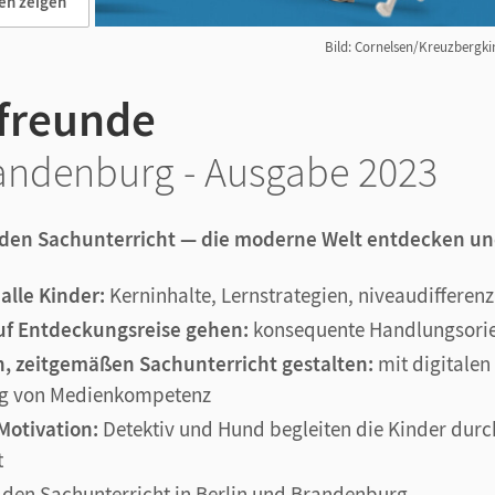
en zeigen
Bild: Cornelsen/Kreuzbergkin
freunde
randenburg - Ausgabe 2023
 den Sachunterricht — die moderne Welt entdecken un
 alle Kinder:
Kerninhalte, Lernstrategien, niveaudifferen
f Entdeckungsreise gehen:
konsequente Handlungsorie
, zeitgemäßen Sachunterricht gestalten:
mit digitale
ng von Medienkompetenz
 Motivation:
Detektiv und Hund begleiten die Kinder durc
t
 den Sachunterricht in Berlin und Brandenburg