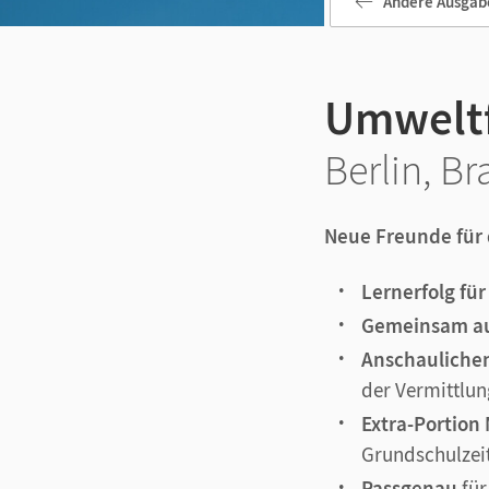
Andere Ausgab
Umwelt
Berlin, B
Neue Freunde für
Lernerfolg für
Gemeinsam au
Anschaulichen
der Vermittlu
Extra-Portion
Grundschulzei
Passgenau
für