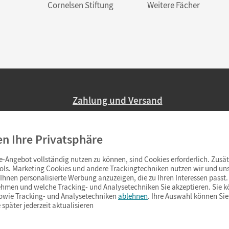
Cornelsen Stiftung
Weitere Fächer
Zahlung und Versand
Nur 2,95 EUR Versandkosten in Deutsc
en Ihre Privatsphäre
Ab 59,– EUR Bestellwert liefern wir ve
(Lieferung in 3–6 Tagen).
-Angebot vollständig nutzen zu können, sind Cookies erforderlich. Zusät
ols. Marketing Cookies und andere Trackingtechniken nutzen wir und uns
hnen personalisierte Werbung anzuzeigen, die zu Ihren Interessen passt. 
hmen und welche Tracking- und Analysetechniken Sie akzeptieren. Sie k
sowie Tracking- und Analysetechniken
ablehnen
. Ihre Auswahl können Sie
 später jederzeit aktualisieren