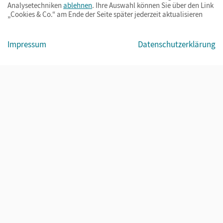
Analysetechniken
ablehnen
. Ihre Auswahl können Sie über den Link
„Cookies & Co.“ am Ende der Seite später jederzeit aktualisieren
Impressum
AGB
Datenschutz
Barrierefreiheit
Cookies & Co.
Impressum
Datenschutzerklärung
© Cornelsen Verlag 2026