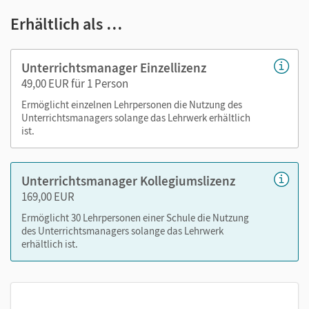
E-Book
Erhältlich als …
das Arbeitsheft Lehrkräftefassung
alle Audio- und Videosequenzen des Schulbuchs und
Unterrichtsmanager Einzellizenz
des Arbeitsheftes
49,00 EUR für 1 Person
die Handreichungen für den Unterricht (inkl.
Ermöglicht einzelnen Lehrpersonen die Nutzung des
Transkripte der Audio- und Videosequenzen, der
Unterrichtsmanagers solange das Lehrwerk erhältlich
Lösungen zu Aufgaben des Schulbuchs, editierbarer
ist.
Kopiervorlagen sowie Diagnose- und
Fördermaterialien)
Unterrichtsmanager Kollegiumslizenz
169,00 EUR
Nutzen Sie den Unterrichtsmanager auf lernen.cornelsen.de
oder über die Cornelsen Lernen App.
Ermöglicht 30 Lehrpersonen einer Schule die Nutzung
des Unterrichtsmanagers solange das Lehrwerk
erhältlich ist.