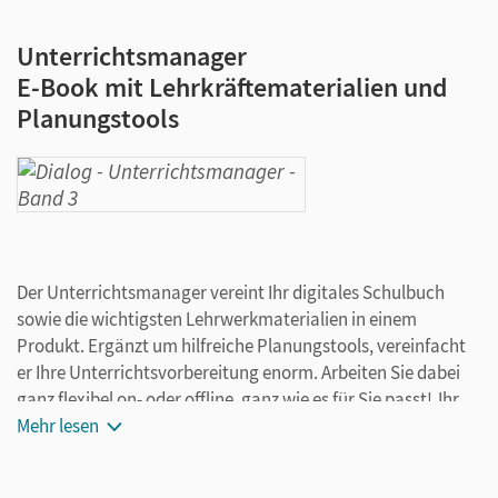
Unterrichtsmanager
E-Book mit Lehrkräftematerialien und
Planungstools
Der Unterrichtsmanager vereint Ihr digitales Schulbuch
sowie die wichtigsten Lehrwerkmaterialien in einem
Produkt. Ergänzt um hilfreiche Planungstools, vereinfacht
er Ihre Unterrichtsvorbereitung enorm. Arbeiten Sie dabei
ganz flexibel on- oder offline, ganz wie es für Sie passt! Ihr
Unterrichtsmanager enthält alle wichtigen
Mehr lesen
Lehrkräftematerialien und Materialien für die Schüler/-
innen in der Version für Lehrkräfte: