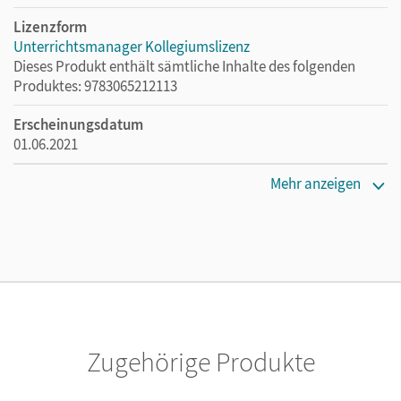
Lizenzform
Unterrichtsmanager Kollegiumslizenz
Dieses Produkt enthält sämtliche Inhalte des folgenden
Produktes: 9783065212113
Erscheinungsdatum
01.06.2021
Lizenztext
Mehr anzeigen
Ermöglicht 30 Lehrpersonen einer Schule die Nutzung des
Unterrichtsmanagers solange das Lehrwerk erhältlich ist.
Verlag
Cornelsen Verlag
Zugehörige Produkte