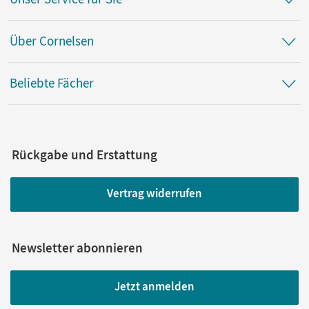
Buttke, Robby; Strehmann, Jörg; Bartke, Peter; Coy,
Wolfgang; Burkhard, Hans-Dieter; Laabs, Hans-Joachim;
Engelmann, Lutz
Über Cornelsen
Beliebte Fächer
Rückgabe und Erstattung
Vertrag widerrufen
Newsletter abonnieren
Jetzt anmelden