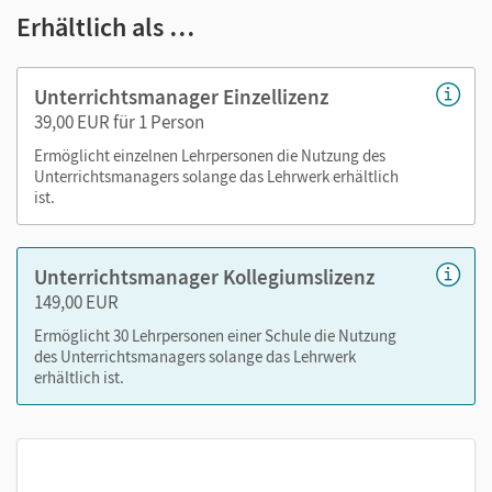
Erhältlich als …
E-Book
Lösungen zu den Themenheften, zum Diagnose-
Unterrichtsmanager Einzellizenz
Sternchen und zum Trainingsheft Grundwortschatz
39,00 EUR für 1 Person
Arbeitsheftseiten ohne Lösungen
Ermöglicht einzelnen Lehrpersonen die Nutzung des
Themenheftseiten der Ausgabe „Leicht gemacht“
Unterrichtsmanagers solange das Lehrwerk erhältlich
Seitenverweise zum Lesebuch
ist.
Seitenverweise zum BigBook
kapitelgenaue Materialanordnung
Unterrichtsmanager Kollegiumslizenz
Unterrichtshinweise aus den Handreichungen
149,00 EUR
editierbare Kopiervorlagen
Ermöglicht 30 Lehrpersonen einer Schule die Nutzung
Kopiervorlagen zum Hörverstehen
des Unterrichtsmanagers solange das Lehrwerk
Leistungsmessung, Lernzielkontrollen
erhältlich ist.
interaktive Tafelbilder
Zusatzmaterial: Seiten aus den Buchstabenheften aus
Klasse 1 zum Wiederholen
Inhaltsübersicht der digitalen Medien im