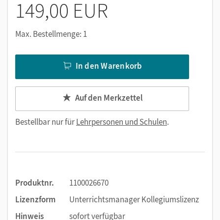
149,00 EUR
Materialpaket
Stoffverteilungsplan, Medienkompetenzsynopse
Max. Bestellmenge: 1
Weitere Infos und Erklärvideo:
cornelsen.de/unterrichtsmanager
In den Warenkorb
Nutzen Sie den Unterrichtsmanager auf lernen.cornelsen.de
oder über die Cornelsen Lernen App.
Auf den Merkzettel
Bestellbar nur für
Lehrpersonen und Schulen
.
Produktnr.
1100026670
Lizenzform
Unterrichtsmanager Kollegiumslizenz
Hinweis
sofort verfügbar