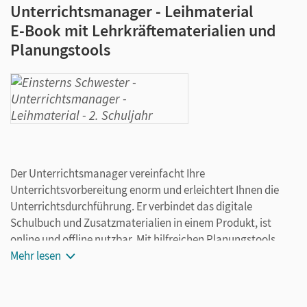
Unterrichtsmanager - Leihmaterial
E-Book mit Lehrkräftematerialien und
Planungstools
Der Unterrichtsmanager vereinfacht Ihre
Unterrichtsvorbereitung enorm und erleichtert Ihnen die
Unterrichtsdurchführung. Er verbindet das digitale
Schulbuch und Zusatzmaterialien in einem Produkt, ist
online und offline nutzbar. Mit hilfreichen Planungstools
können Sie eigene Unterrichtseinheiten anlegen und durch
Mehr lesen
eigene Materialien ergänzen.
Dieser Unterrichtsmanager enthält: