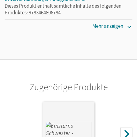
Dieses Produkt enthält sämtliche Inhalte des folgenden
Produktes: 9783464806784
Erscheinungsdatum
Mehr anzeigen
12.07.2022
Lizenztext
Ermöglicht 30 Lehrpersonen einer Schule die Nutzung des
Unterrichtsmanagers solange das Lehrwerk erhältlich ist.
Verlag
Cornelsen Verlag
Zugehörige Produkte