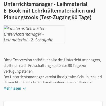
Unterrichtsmanager - Leihmaterial
E-Book mit Lehrkräftematerialien und
Planungstools (Test-Zugang 90 Tage)
Diese Testversion enthält Inhalte des Unterrichtsmanagers,
die Ihnen nach Freischaltung kostenlos 90 Tage zur
Verfügung stehen.
Der Unterrichtsmanager vereint Ihr digitales Schulbuch und
die wichtigsten Lehrwerkmaterialien in einem Produkt.
Ergänzt um hilfreiche Planungstools, vereinfacht er Ihre
Mehr lesen
Unterrichtsvorbereitung enorm.