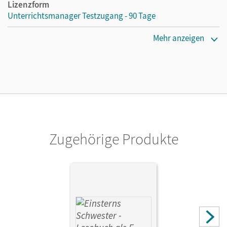
Lizenzform
Unterrichtsmanager Testzugang - 90 Tage
Erscheinungsdatum
Mehr anzeigen
12.07.2022
Lizenztext
Kostenloser Zugang für Lehrpersonen, um den
Unterrichtsmanager 90 Tage lang zu testen.
Verlag
Cornelsen Verlag
Zugehörige Produkte