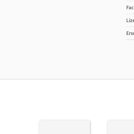
Fac
Liz
Ers
Ver