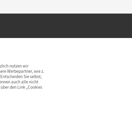
hland beim Kauf im Cornelsen Onlineshop.
rsandkostenfrei innerhalb Deutschlands
zlich nutzen wir
ere Werbepartner, wie z.
Entscheiden Sie selbst,
önnen auch alle nicht
 über den Link „Cookies
© Cornelsen Verlag 2026