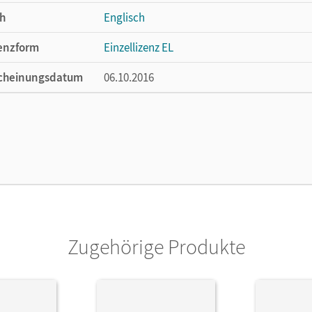
h
Englisch
enzform
Einzellizenz EL
cheinungsdatum
06.10.2016
lag
Cornelsen Verlag
Zugehörige Produkte