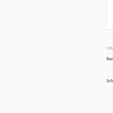
Inf
Bu
Sch