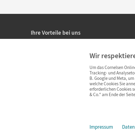
Ihre Vorteile bei uns
20% Prüfnachlass für Lehrkräfte
Wir respektier
Persönliche Angebote für Lehrkräfte
Um das Cornelsen Online
Sicheres Einkaufen mit SSL-Verschlüsselung
Tracking- und Analyseto
B. Google und Meta, um I
Verlängerte
Widerrufsfrist
von 4 Wochen
welche Cookies Sie anne
erforderlichen Cookies 
& Co.“ am Ende der Seite
Schnelle und einfache Retourenabwicklung
Impressum
Daten
Impressum
AGB
Datenschutz
Barrierefreiheit
Cookie