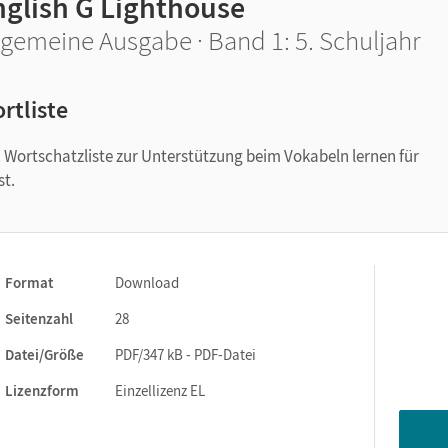
nglish G Lighthouse
lgemeine Ausgabe · Band 1: 5. Schuljahr
rtliste
. Wortschatzliste zur Unterstützung beim Vokabeln lernen für
st.
Format
Download
Seitenzahl
28
Datei/Größe
PDF/347 kB - PDF-Datei
Lizenzform
Einzellizenz EL