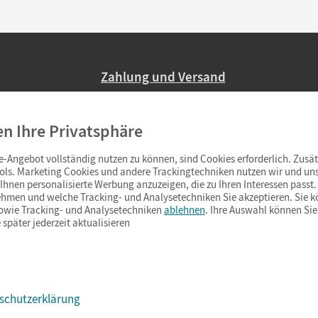
Zahlung und Versand
Nur 2,95 EUR Versandkosten in Deutsc
en Ihre Privatsphäre
Ab 59,– EUR Bestellwert liefern wir ve
(Lieferung in 3–6 Tagen).
-Angebot vollständig nutzen zu können, sind Cookies erforderlich. Zusät
ols. Marketing Cookies und andere Trackingtechniken nutzen wir und uns
hnen personalisierte Werbung anzuzeigen, die zu Ihren Interessen passt. 
hmen und welche Tracking- und Analysetechniken Sie akzeptieren. Sie k
sowie Tracking- und Analysetechniken
ablehnen
. Ihre Auswahl können Sie
 später jederzeit aktualisieren
schutzerklärung
s & Co.