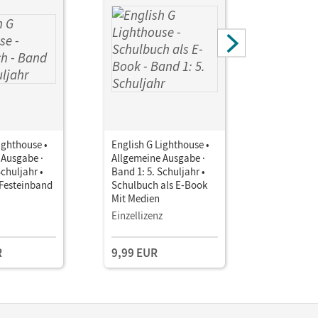
ighthouse •
English G Lighthouse •
English G 
 Ausgabe ·
Allgemeine Ausgabe ·
Allgemein
Schuljahr •
Band 1: 5. Schuljahr •
Band 1: 5.
Festeinband
Schulbuch als E-Book
Workbook
Mit Medien
und Audio
Einzellizenz
Einzellize
R
9,99 EUR
21,25 E