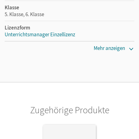
Klasse
5. Klasse, 6. Klasse
Lizenzform
Unterrichtsmanager Einzellizenz
Erscheinungsdatum
Mehr anzeigen
11.09.2019
Lizenztext
Ermöglicht einzelnen Lehrpersonen die Nutzung des
Unterrichtsmanagers solange das Lehrwerk erhältlich ist.
Verlag
Cornelsen Verlag
Zugehörige Produkte