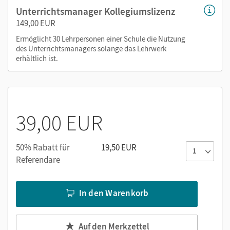
editierbare Kopiervorlagen und
Unterrichtsmanager Kollegiumslizenz
Selbsteinschätzungsbogen
149,00 EUR
editierbarer Stoffverteilungsplan
Ermöglicht 30 Lehrpersonen einer Schule die Nutzung
des Unterrichtsmanagers solange das Lehrwerk
Nutzen Sie den Unterrichtsmanager auf lernen.cornelsen.de
erhältlich ist.
oder über die Cornelsen Lernen App.
39,00 EUR
50% Rabatt für
19,50 EUR
Referendare
In den Warenkorb
Auf den Merkzettel