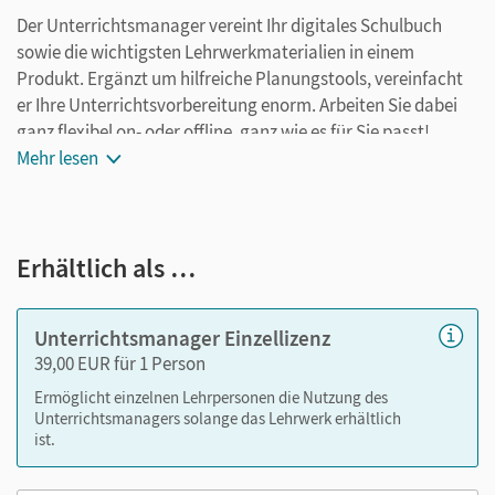
Der Unterrichtsmanager vereint Ihr digitales Schulbuch
sowie die wichtigsten Lehrwerkmaterialien in einem
Produkt. Ergänzt um hilfreiche Planungstools, vereinfacht
er Ihre Unterrichtsvorbereitung enorm. Arbeiten Sie dabei
ganz flexibel on- oder offline, ganz wie es für Sie passt!
Ihr Unterrichtsmanager enthält:
Mehr lesen
E-Book
kapitelgenaue Materialanordnung
Erhältlich als …
E-Book als Schüler- und Lehrkräftefassung
kapitelgenaue Materialanordnung
Lösungen zum Schulbuch
Unterrichtsmanager Einzellizenz
Weitere Inhalte der Handreichungen: didaktische
39,00 EUR für 1 Person
Hinweise zu Medienkompetenz, Differenzierung und
Ermöglicht einzelnen Lehrpersonen die Nutzung des
sprachsensiblem Unterricht
Unterrichtsmanagers solange das Lehrwerk erhältlich
Videos
ist.
Audios