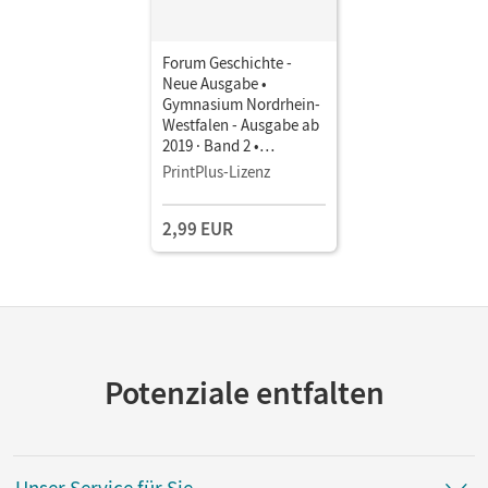
Forum Geschichte -
Neue Ausgabe •
Gymnasium Nordrhein-
Westfalen - Ausgabe ab
2019 · Band 2 •
Schulbuch als E-Book
PrintPlus-Lizenz
Mit Medien
2,99 EUR
Potenziale entfalten