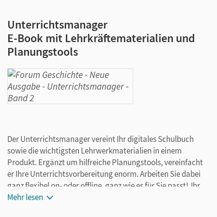
Unterrichtsmanager
E-Book mit Lehrkräftematerialien und
Planungstools
Der Unterrichtsmanager vereint Ihr digitales Schulbuch
sowie die wichtigsten Lehrwerkmaterialien in einem
Produkt. Ergänzt um hilfreiche Planungstools, vereinfacht
er Ihre Unterrichtsvorbereitung enorm. Arbeiten Sie dabei
ganz flexibel on- oder offline, ganz wie es für Sie passt! Ihr
Unterrichtsmanager enthält:
Mehr lesen