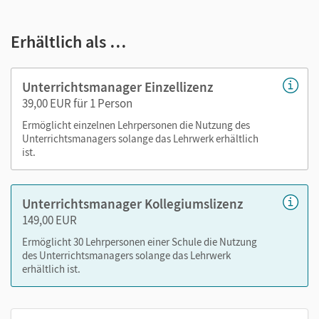
E-Book
kapitelgenaue Materialanordnung
Erhältlich als …
Videos
Audios
Lösungen
Unterrichtsmanager Einzellizenz
editierbare Kopiervorlagen
39,00 EUR für 1 Person
editierbarer Stoffverteilungsplan
Ermöglicht einzelnen Lehrpersonen die Nutzung des
Unterrichtsmanagers solange das Lehrwerk erhältlich
ist.
Nutzen Sie den Unterrichtsmanager auf lernen.cornelsen.de
oder über die Cornelsen Lernen App.
Unterrichtsmanager Kollegiumslizenz
149,00 EUR
Ermöglicht 30 Lehrpersonen einer Schule die Nutzung
des Unterrichtsmanagers solange das Lehrwerk
erhältlich ist.