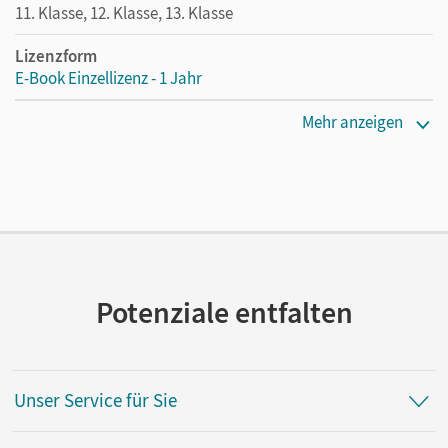
11. Klasse, 12. Klasse, 13. Klasse
Lizenzform
E-Book Einzellizenz - 1 Jahr
Erscheinungsdatum
Mehr anzeigen
08.08.2013
Lizenztext
Die geeignete Lizenz für Lehrkräfte, Schulen oder
Privatpersonen, die nur mit dem E-Book arbeiten.
Verlag
Cornelsen Verlag
Potenziale entfalten
Autor/-in
Brüning, Barbara
Unser Service für Sie