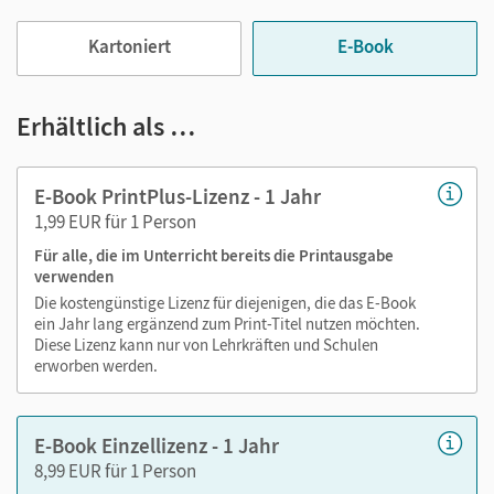
Viele digitale Funktionen unterstützen das Lehren und
Kartoniert
E-Book
Lernen:
Notizen erstellen
Erhältlich als …
Markierungen setzen
Text ergänzen
E-Book PrintPlus-Lizenz - 1 Jahr
Lesezeichen hinzufügen
1,99 EUR für 1 Person
Suchen im Text
Für alle, die im Unterricht bereits die Printausgabe
Zoomen
verwenden
Die kostengünstige Lizenz für diejenigen, die das E-Book
ein Jahr lang ergänzend zum Print-Titel nutzen möchten.
Diese Lizenz kann nur von Lehrkräften und Schulen
erworben werden.
E-Book Einzellizenz - 1 Jahr
8,99 EUR für 1 Person