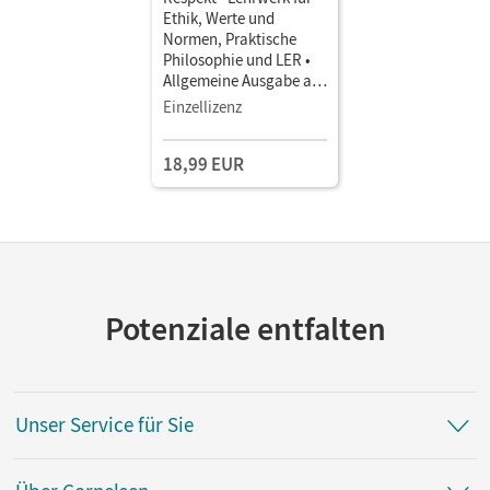
Ethik, Werte und
Normen, Praktische
Philosophie und LER •
Allgemeine Ausgabe ab
2024 · Band 2 •
Einzellizenz
Schulbuch als E-Book (2
Jahre) Mit Medien
18,99 EUR
Potenziale entfalten
Unser Service für Sie