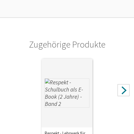
Lizenztext
Ermöglicht einzelnen Lehrpersonen die Nutzung des
Unterrichtsmanagers solange das Lehrwerk erhältlich ist.
Verlag
Cornelsen Verlag
Zugehörige Produkte
Herausgeber/-in
Brüning, Barbara
Autor/-in
Brüning, Barbara; Hausheer, Andreas; Hutmacher,
Annette; Lenz, Petra; Smirr, Maik; Grill, Adele
Respekt · Lehrwerk für