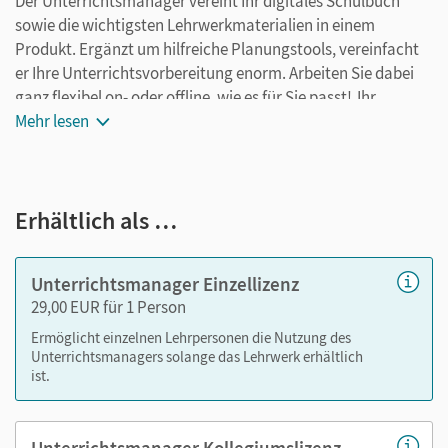
Der Unterrichtsmanager vereint Ihr digitales Schulbuch
sowie die wichtigsten Lehrwerkmaterialien in einem
Produkt. Ergänzt um hilfreiche Planungstools, vereinfacht
er Ihre Unterrichtsvorbereitung enorm. Arbeiten Sie dabei
ganz flexibel on- oder offline, wie es für Sie passt! Ihr
Unterrichtsmanager enthält:
Mehr lesen
E-Book
kapitelgenaue Materialanordnung
Erhältlich als …
alle Videos und interaktive Übungen des Schulbuchs
Handreichungen
differenzierende Arbeitsblätter
Unterrichtsmanager Einzellizenz
29,00 EUR für 1 Person
Nutzen Sie den Unterrichtsmanager auf lernen.cornelsen.de
Ermöglicht einzelnen Lehrpersonen die Nutzung des
oder über die Cornelsen Lernen App.
Unterrichtsmanagers solange das Lehrwerk erhältlich
ist.
Unterrichtsmanager Kollegiumslizenz