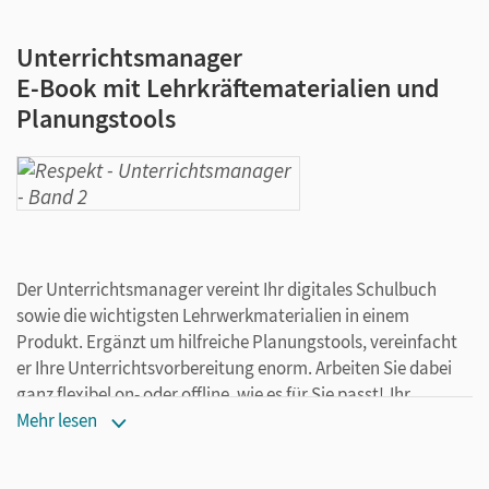
Unterrichtsmanager
E-Book mit Lehrkräftematerialien und
Planungstools
Der Unterrichtsmanager vereint Ihr digitales Schulbuch
sowie die wichtigsten Lehrwerkmaterialien in einem
Produkt. Ergänzt um hilfreiche Planungstools, vereinfacht
er Ihre Unterrichtsvorbereitung enorm. Arbeiten Sie dabei
ganz flexibel on- oder offline, wie es für Sie passt! Ihr
Unterrichtsmanager enthält:
Mehr lesen
E-Book