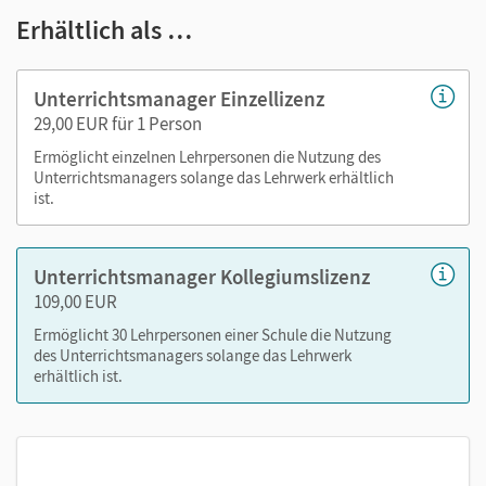
kapitelgenaue Materialanordnung
Erhältlich als …
alle Videos und interaktive Übungen des Schulbuchs
Handreichungen
differenzierende Arbeitsblätter
Unterrichtsmanager Einzellizenz
29,00 EUR für 1 Person
Ermöglicht einzelnen Lehrpersonen die Nutzung des
Nutzen Sie den Unterrichtsmanager auf lernen.cornelsen.de
Unterrichtsmanagers solange das Lehrwerk erhältlich
oder über die Cornelsen Lernen App.
ist.
Unterrichtsmanager Kollegiumslizenz
109,00 EUR
Ermöglicht 30 Lehrpersonen einer Schule die Nutzung
des Unterrichtsmanagers solange das Lehrwerk
erhältlich ist.