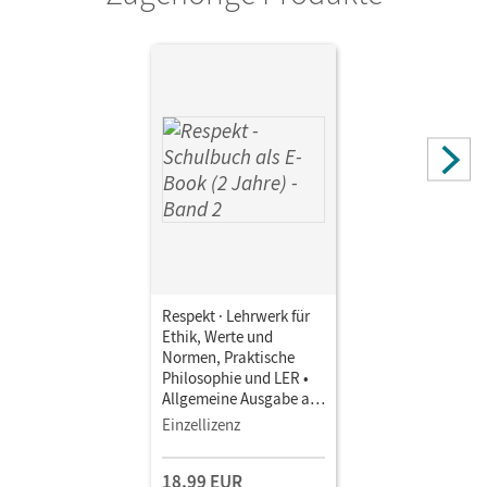
Herausgeber/-in
Brüning, Barbara
Autor/-in
Smirr, Maik; Lenz, Petra; Brüning, Barbara; Hausheer,
Andreas; Hutmacher, Annette; Grill, Adele
Respekt · Lehrwerk für
Ethik, Werte und
Normen, Praktische
Philosophie und LER •
Allgemeine Ausgabe ab
2024 · Band 2 •
Einzellizenz
Schulbuch als E-Book (2
Jahre) Mit Medien
18,99 EUR