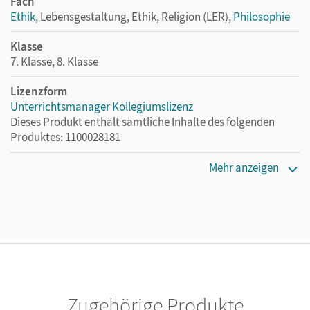
Fach
Ethik
, Lebensgestaltung, Ethik, Religion (LER),
Philosophie
Klasse
7. Klasse, 8. Klasse
Lizenzform
Unterrichtsmanager Kollegiumslizenz
Dieses Produkt enthält sämtliche Inhalte des folgenden
Produktes: 1100028181
Erscheinungsdatum
Mehr anzeigen
17.09.2025
Lizenztext
Ermöglicht 30 Lehrpersonen einer Schule die Nutzung des
Unterrichtsmanagers solange das Lehrwerk erhältlich ist.
Verlag
Cornelsen Verlag
Zugehörige Produkte