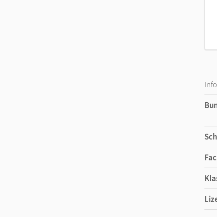
Inf
Bu
Sch
Fac
Kla
Liz