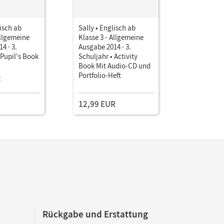
lisch ab
Sally • Englisch ab
Sally • En
Allgemeine
Klasse 3 - Allgemeine
Klasse 3 -
4 · 3.
Ausgabe 2014 · 3.
Ausgabe 20
 Pupil's Book
Schuljahr • Activity
Schuljahr 
Book Mit Audio-CD und
Book mit 
Portfolio-Heft
Übungen o
z
Einzellize
ROM, Aud
Portfolio-
12,99 EUR
16,25 E
Rückgabe und Erstattung