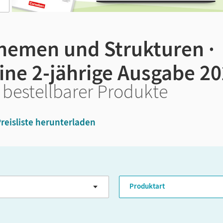
Themen und Strukturen ·
ine 2-jährige Ausgabe 2
 bestellbarer Produkte
reisliste herunterladen
GER-Niveau
Produktart