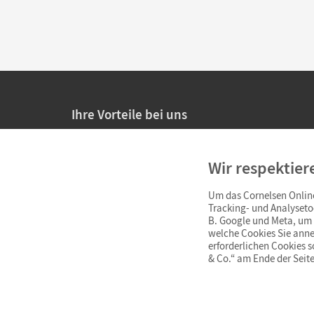
Ihre Vorteile bei uns
20% Prüfnachlass für Lehrkräfte
Wir respektier
Persönliche Angebote für Lehrkräfte
Um das Cornelsen Online
Sicheres Einkaufen mit SSL-Verschlüsselung
Tracking- und Analyseto
B. Google und Meta, um I
Verlängerte
Widerrufsfrist
von 4 Wochen
welche Cookies Sie anne
erforderlichen Cookies 
& Co.“ am Ende der Seite
Schnelle und einfache Retourenabwicklung