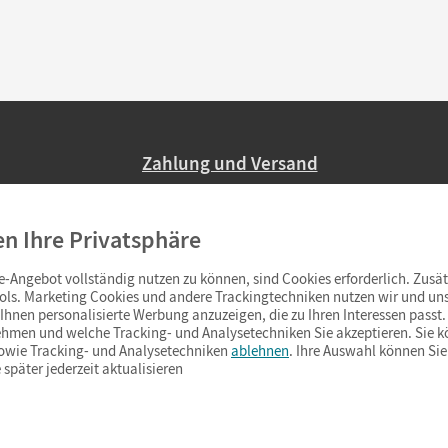
Zahlung und Versand
Nur 2,95 EUR Versandkosten in Deutsc
en Ihre Privatsphäre
Ab 59,– EUR Bestellwert liefern wir ve
(Lieferung in 3–6 Tagen).
-Angebot vollständig nutzen zu können, sind Cookies erforderlich. Zusät
ols. Marketing Cookies und andere Trackingtechniken nutzen wir und uns
hnen personalisierte Werbung anzuzeigen, die zu Ihren Interessen passt. 
hmen und welche Tracking- und Analysetechniken Sie akzeptieren. Sie k
sowie Tracking- und Analysetechniken
ablehnen
. Ihre Auswahl können Sie
 später jederzeit aktualisieren