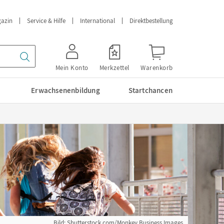
azin
Service & Hilfe
International
Direktbestellung
Mein Konto
Merkzettel
Warenkorb
Erwachsenenbildung
Startchancen
Bild: Shutterstock.com/Monkey Business Images