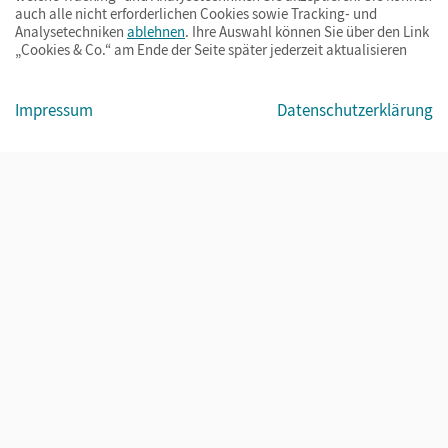
auch alle nicht erforderlichen Cookies sowie Tracking- und
Analysetechniken
ablehnen
. Ihre Auswahl können Sie über den Link
„Cookies & Co.“ am Ende der Seite später jederzeit aktualisieren
Impressum
AGB
Datenschutz
Barrierefreiheit
Cookies & Co.
Impressum
Datenschutzerklärung
© Cornelsen Verlag 2026